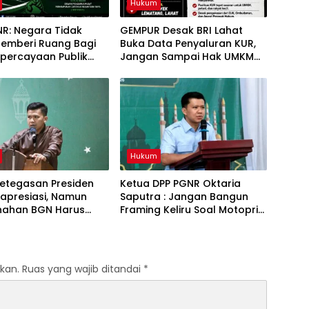
Hukum
NR: Negara Tidak
GEMPUR Desak BRI Lahat
Memberi Ruang Bagi
Buka Data Penyaluran KUR,
epercayaan Publik
Jangan Sampai Hak UMKM
ap Penegakan Hukum
Tercederai
Hukum
Ketegasan Presiden
Ketua DPP PGNR Oktaria
iapresiasi, Namun
Saputra : Jangan Bangun
ahan BGN Harus
Framing Keliru Soal Motoprix
tuh Akar Persoalan
HUT Lahat
lola
kan.
Ruas yang wajib ditandai
*