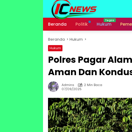
Langsung
ke
konten
Beranda
Politik
Hukum
Peme
Beranda
Hukum
Hukum
Polres Pagar Ala
Aman Dan Kondusi
Admins
2 Min Baca
07/09/2025