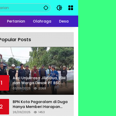
Pertanian
Olahraga
Desa
Popular Posts
Aksi Unjukrasa Jilid Dua, LSM
1
dan Warga Desak PT BSC
Bayar Lahan Milik Untung
03/09/2025
2068
Suropati
BPN Kota Pagaralam di Duga
2
Hanya Memberi Harapan
Kurang Tanggap Terkait
26/09/2025
1453