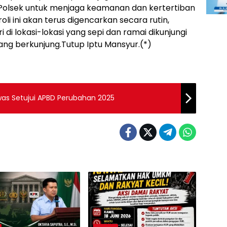
si Polsek untuk menjaga keamanan dan kertertiban
li ini akan terus digencarkan secara rutin,
di lokasi-lokasi yang sepi dan ramai dikunjungi
g berkunjung.Tutup Iptu Mansyur.(*)
was Setujui APBD Perubahan 2025