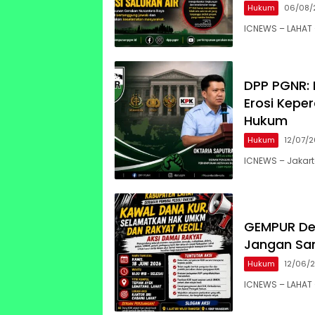
Hukum
06/08/
ICNEWS – LAHAT
DPP PGNR: 
Erosi Kepe
Hukum
Hukum
12/07/
ICNEWS – Jakar
GEMPUR Des
Jangan Sa
Hukum
12/06/
ICNEWS – LAHAT –