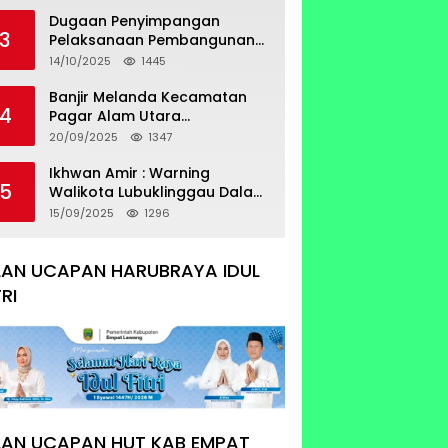
Sertifikat Tumpang Tindih
Dugaan Penyimpangan
3
Pelaksanaan Pembangunan
Prasarana Utilitas
14/10/2025
1445
Permukiman Desa Pajar Bulan
Banjir Melanda Kecamatan
4
Pagar Alam Utara
Pemerintahan Luber Belum
20/09/2025
1347
Bisa Mengatasi Banjir
Ikhwan Amir : Warning
5
Walikota Lubuklinggau Dalam
Pengangkatan Staf Khusus
15/09/2025
1296
LAN UCAPAN HARUBRAYA IDUL
TRI
LAN UCAPAN HUT KAB EMPAT