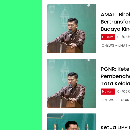
AMAL : Bir
Bertransfo
Budaya Kin
Hukum
09/06/
ICNEWS – LIHAT 
PGNR: Kete
Pembenaha
Tata Kelol
Hukum
04/06/
ICNEWS – JAKAR
Ketua DPP 