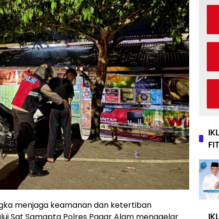
IK
FI
gka menjaga keamanan dan ketertiban
IK
lui Sat Samapta Polres Pagar Alam menggelar