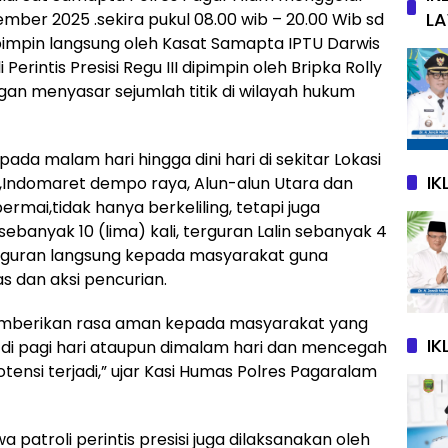
L
tember 2025 .sekira pukul 08.00 wib – 20.00 Wib sd
dipimpin langsung oleh Kasat Samapta IPTU Darwis
 Perintis Presisi Regu III dipimpin oleh Bripka Rolly
an menyasar sejumlah titik di wilayah hukum
pada malam hari hingga dini hari di sekitar Lokasi
I
n,Indomaret dempo raya, Alun-alun Utara dan
ai,tidak hanya berkeliling, tetapi juga
anyak 10 (lima) kali, terguran Lalin sebanyak 4
il teguran langsung kepada masyarakat guna
 dan aksi pencurian.
memberikan rasa aman kepada masyarakat yang
IK
 di pagi hari ataupun dimalam hari dan mencegah
ensi terjadi,” ujar Kasi Humas Polres Pagaralam
atroli perintis presisi juga dilaksanakan oleh