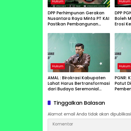
Hukum
Hukum
DPP Perhimpunan Gerakan
DPP PG
Nusantara Raya Minta PT KAI
Boleh 
Pastikan Pembangunan
Erosi K
Tidak Berdampak pada
Terhad
Fungsi Drainase Masyarakat
Lahat
Hukum
Hukum
AMAL : Birokrasi Kabupaten
PGNR: 
Lahat Harus Bertransformasi
Patut D
dari Budaya Seremonial
Pemben
Menuju Budaya Kinerja
Menyen
Tata Ke
Tinggalkan Balasan
Alamat email Anda tidak akan dipublikasi