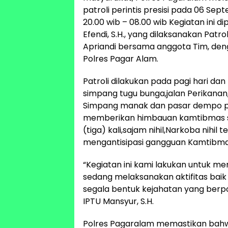
patroli perintis presisi pada 06 Sep
20.00 wib – 08.00 wib Kegiatan ini 
Efendi, S.H., yang dilaksanakan Patroli
Apriandi bersama anggota Tim, deng
Polres Pagar Alam.
Patroli dilakukan pada pagi hari dan 
simpang tugu bunga,jalan Perikana
Simpang manak dan pasar dempo perm
memberikan himbauan kamtibmas seb
(tiga) kali,sajam nihil,Narkoba nih
mengantisipasi gangguan Kamtibmas
“Kegiatan ini kami lakukan untuk 
sedang melaksanakan aktifitas baik
segala bentuk kejahatan yang berpot
IPTU Mansyur, S.H.
Polres Pagaralam memastikan bahwa p