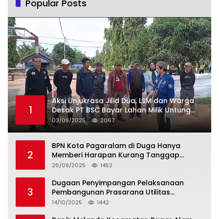
Popular Posts
Aksi Unjukrasa Jilid Dua, LSM dan Warga
1
Desak PT BSC Bayar Lahan Milik Untung
Suropati
03/09/2025
2067
BPN Kota Pagaralam di Duga Hanya
2
Memberi Harapan Kurang Tanggap
Terkait Sertifikat Tumpang Tindih
26/09/2025
1452
Dugaan Penyimpangan Pelaksanaan
3
Pembangunan Prasarana Utilitas
Permukiman Desa Pajar Bulan
14/10/2025
1442