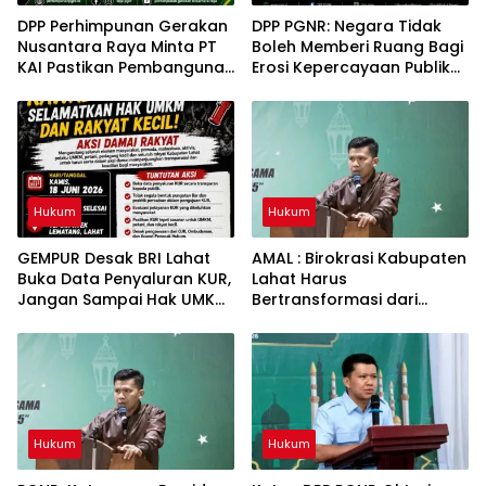
DPP Perhimpunan Gerakan
DPP PGNR: Negara Tidak
Nusantara Raya Minta PT
Boleh Memberi Ruang Bagi
KAI Pastikan Pembangunan
Erosi Kepercayaan Publik
Tidak Berdampak pada
Terhadap Penegakan
Fungsi Drainase
Hukum
Masyarakat Lahat
Hukum
Hukum
GEMPUR Desak BRI Lahat
AMAL : Birokrasi Kabupaten
Buka Data Penyaluran KUR,
Lahat Harus
Jangan Sampai Hak UMKM
Bertransformasi dari
Tercederai
Budaya Seremonial Menuju
Budaya Kinerja
Hukum
Hukum