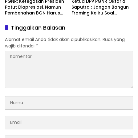
PGNR: Ketegasan Presiden
Ketua DPP PGNR Oktaria
Patut Diapresiasi, Namun
Saputra : Jangan Bangun
Pembenahan BGN Harus
Framing Keliru Soal
Menyentuh Akar Persoalan
Motoprix HUT Lahat
Tata Kelola
Tinggalkan Balasan
Alamat email Anda tidak akan dipublikasikan.
Ruas yang
wajib ditandai
*