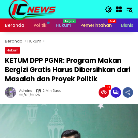
Langsung
ke
konten
Beranda
Politik
Hukum
Pemerintahan
Bisnis
Beranda
Hukum
Hukum
KETUM DPP PGNR: Program Makan
Bergizi Gratis Harus Dibersihkan dari
Masalah dan Proyek Politik
147
Admins
2 Min Baca
25/09/2025