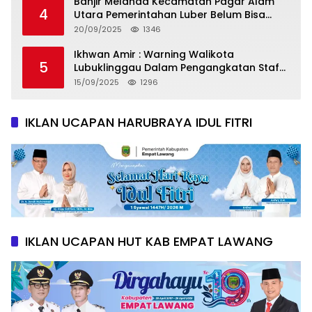
Banjir Melanda Kecamatan Pagar Alam
4
Utara Pemerintahan Luber Belum Bisa
Mengatasi Banjir
20/09/2025
1346
Ikhwan Amir : Warning Walikota
5
Lubuklinggau Dalam Pengangkatan Staf
Khusus
15/09/2025
1296
IKLAN UCAPAN HARUBRAYA IDUL FITRI
IKLAN UCAPAN HUT KAB EMPAT LAWANG