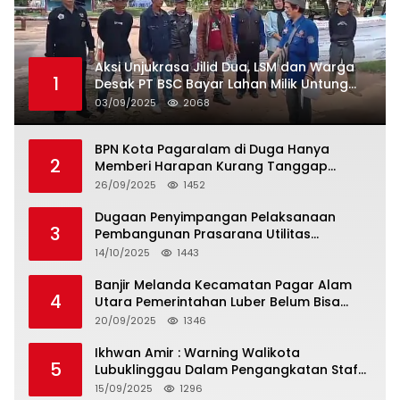
Aksi Unjukrasa Jilid Dua, LSM dan Warga
1
Desak PT BSC Bayar Lahan Milik Untung
Suropati
03/09/2025
2068
BPN Kota Pagaralam di Duga Hanya
2
Memberi Harapan Kurang Tanggap
Terkait Sertifikat Tumpang Tindih
26/09/2025
1452
Dugaan Penyimpangan Pelaksanaan
3
Pembangunan Prasarana Utilitas
Permukiman Desa Pajar Bulan
14/10/2025
1443
Banjir Melanda Kecamatan Pagar Alam
4
Utara Pemerintahan Luber Belum Bisa
Mengatasi Banjir
20/09/2025
1346
Ikhwan Amir : Warning Walikota
5
Lubuklinggau Dalam Pengangkatan Staf
Khusus
15/09/2025
1296