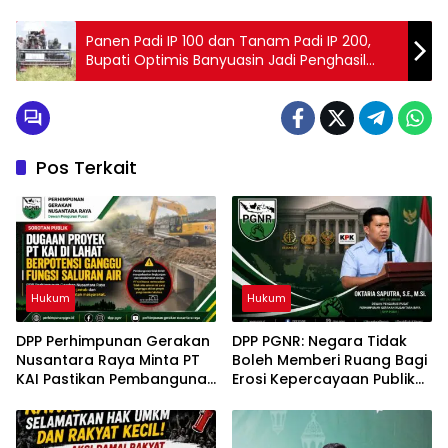
Panen Padi IP 100 dan Tanam Padi IP 200,
Bupati Optimis Banyuasin Jadi Penghasil
Gabah Nomor 1 Di Indonesia
Pos Terkait
Hukum
Hukum
DPP Perhimpunan Gerakan
DPP PGNR: Negara Tidak
Nusantara Raya Minta PT
Boleh Memberi Ruang Bagi
KAI Pastikan Pembangunan
Erosi Kepercayaan Publik
Tidak Berdampak pada
Terhadap Penegakan
Fungsi Drainase
Hukum
Masyarakat Lahat