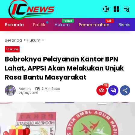
Langsung
ke
konten
Beranda
Politik
Hukum
Pemerintahan
Bisnis
Beranda
Hukum
Hukum
Bobroknya Pelayanan Kantor BPN
Lahat, APPSI Akan Melakukan Unjuk
Rasa Bantu Masyarakat
118
Admins
2 Min Baca
21/08/2025