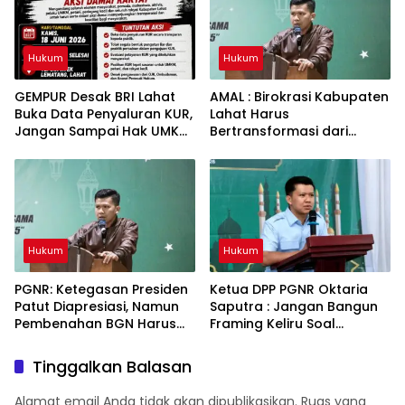
Hukum
Hukum
GEMPUR Desak BRI Lahat
AMAL : Birokrasi Kabupaten
Buka Data Penyaluran KUR,
Lahat Harus
Jangan Sampai Hak UMKM
Bertransformasi dari
Tercederai
Budaya Seremonial Menuju
Budaya Kinerja
Hukum
Hukum
PGNR: Ketegasan Presiden
Ketua DPP PGNR Oktaria
Patut Diapresiasi, Namun
Saputra : Jangan Bangun
Pembenahan BGN Harus
Framing Keliru Soal
Menyentuh Akar Persoalan
Motoprix HUT Lahat
Tata Kelola
Tinggalkan Balasan
Alamat email Anda tidak akan dipublikasikan.
Ruas yang