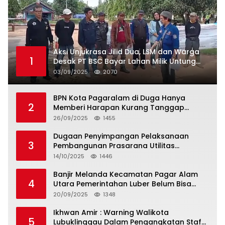
Aksi Unjukrasa Jilid Dua, LSM dan Warga
1
Desak PT BSC Bayar Lahan Milik Untung
Suropati
03/09/2025
2070
BPN Kota Pagaralam di Duga Hanya
2
Memberi Harapan Kurang Tanggap
Terkait Sertifikat Tumpang Tindih
26/09/2025
1455
Dugaan Penyimpangan Pelaksanaan
3
Pembangunan Prasarana Utilitas
Permukiman Desa Pajar Bulan
14/10/2025
1446
Banjir Melanda Kecamatan Pagar Alam
4
Utara Pemerintahan Luber Belum Bisa
Mengatasi Banjir
20/09/2025
1348
Ikhwan Amir : Warning Walikota
5
Lubuklinggau Dalam Pengangkatan Staf