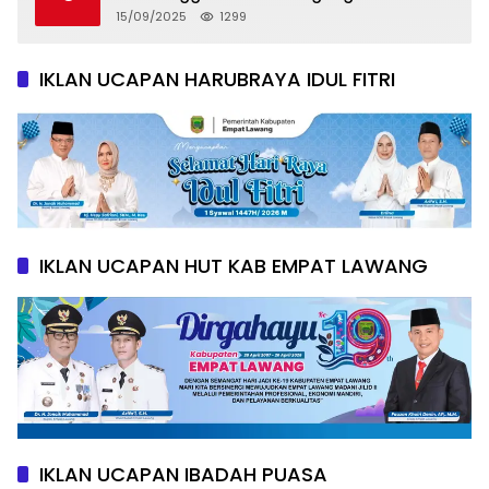
Khusus
15/09/2025
1299
IKLAN UCAPAN HARUBRAYA IDUL FITRI
IKLAN UCAPAN HUT KAB EMPAT LAWANG
IKLAN UCAPAN IBADAH PUASA