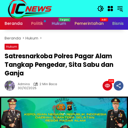
Langsung
ke
konten
Beranda
Politik
Hukum
Pemerintahan
Bisnis
Beranda
Hukum
Hukum
Satresnarkoba Polres Pagar Alam
Tangkap Pengedar, Sita Sabu dan
Ganja
108
Admins
2 Min Baca
30/10/2025