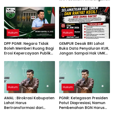
Tidak Berdampak pada
Fungsi Drainase
Masyarakat Lahat
Hukum
Hukum
DPP PGNR: Negara Tidak
GEMPUR Desak BRI Lahat
Boleh Memberi Ruang Bagi
Buka Data Penyaluran KUR,
Erosi Kepercayaan Publik
Jangan Sampai Hak UMKM
Terhadap Penegakan
Tercederai
Hukum
Hukum
Hukum
AMAL : Birokrasi Kabupaten
PGNR: Ketegasan Presiden
Lahat Harus
Patut Diapresiasi, Namun
Bertransformasi dari
Pembenahan BGN Harus
Budaya Seremonial Menuju
Menyentuh Akar Persoalan