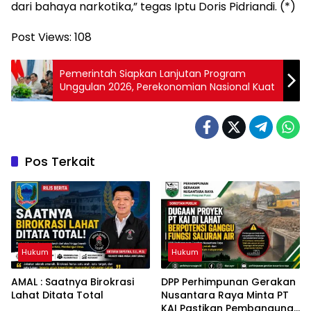
dari bahaya narkotika,” tegas Iptu Doris Pidriandi. (*)
Post Views:
108
Pemerintah Siapkan Lanjutan Program
Unggulan 2026, Perekonomian Nasional Kuat
Pos Terkait
Hukum
Hukum
AMAL : Saatnya Birokrasi
DPP Perhimpunan Gerakan
Lahat Ditata Total
Nusantara Raya Minta PT
KAI Pastikan Pembangunan