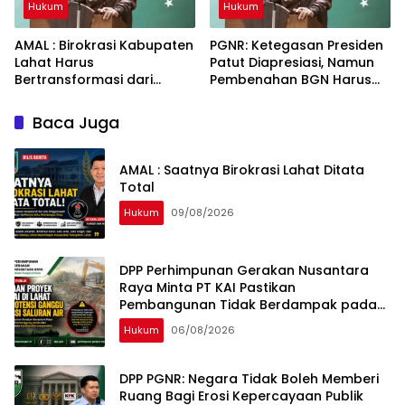
Hukum
Hukum
AMAL : Birokrasi Kabupaten
PGNR: Ketegasan Presiden
Lahat Harus
Patut Diapresiasi, Namun
Bertransformasi dari
Pembenahan BGN Harus
Budaya Seremonial Menuju
Menyentuh Akar Persoalan
Budaya Kinerja
Tata Kelola
Baca Juga
AMAL : Saatnya Birokrasi Lahat Ditata
Total
Hukum
09/08/2026
DPP Perhimpunan Gerakan Nusantara
Raya Minta PT KAI Pastikan
Pembangunan Tidak Berdampak pada
Fungsi Drainase Masyarakat Lahat
Hukum
06/08/2026
DPP PGNR: Negara Tidak Boleh Memberi
Ruang Bagi Erosi Kepercayaan Publik