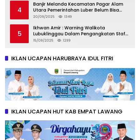
Banjir Melanda Kecamatan Pagar Alam
4
Utara Pemerintahan Luber Belum Bisa
Mengatasi Banjir
20/09/2025
1349
Ikhwan Amir : Warning Walikota
5
Lubuklinggau Dalam Pengangkatan Staf
Khusus
15/09/2025
1299
IKLAN UCAPAN HARUBRAYA IDUL FITRI
IKLAN UCAPAN HUT KAB EMPAT LAWANG