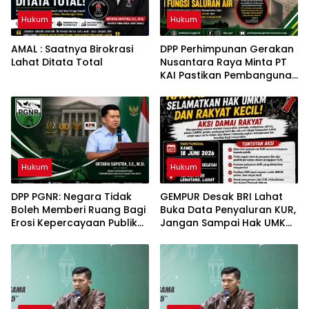
Hukum
Hukum
AMAL : Saatnya Birokrasi
DPP Perhimpunan Gerakan
Lahat Ditata Total
Nusantara Raya Minta PT
KAI Pastikan Pembangunan
Tidak Berdampak pada
Fungsi Drainase
Masyarakat Lahat
Hukum
Hukum
DPP PGNR: Negara Tidak
GEMPUR Desak BRI Lahat
Boleh Memberi Ruang Bagi
Buka Data Penyaluran KUR,
Erosi Kepercayaan Publik
Jangan Sampai Hak UMKM
Terhadap Penegakan
Tercederai
Hukum