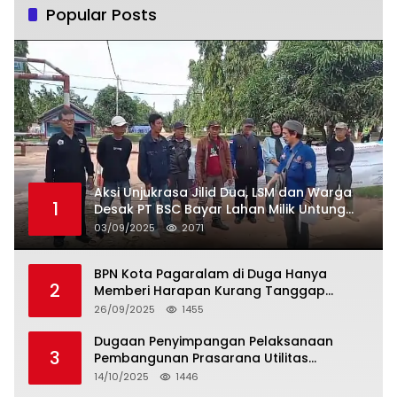
Popular Posts
Aksi Unjukrasa Jilid Dua, LSM dan Warga
1
Desak PT BSC Bayar Lahan Milik Untung
Suropati
03/09/2025
2071
BPN Kota Pagaralam di Duga Hanya
2
Memberi Harapan Kurang Tanggap
Terkait Sertifikat Tumpang Tindih
26/09/2025
1455
Dugaan Penyimpangan Pelaksanaan
3
Pembangunan Prasarana Utilitas
Permukiman Desa Pajar Bulan
14/10/2025
1446