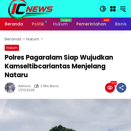
Langsung
ke
konten
Beranda
Politik
Hukum
Pemerintahan
Bisnis
Beranda
Hukum
Hukum
Polres Pagaralam Siap Wujudkan
Kamseltibcarlantas Menjelang
Nataru
103
Admins
2 Min Baca
17/11/2025