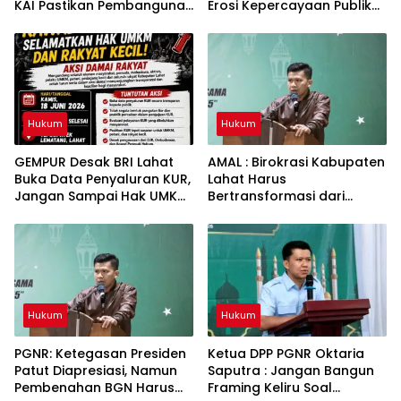
KAI Pastikan Pembangunan
Erosi Kepercayaan Publik
Tidak Berdampak pada
Terhadap Penegakan
Fungsi Drainase
Hukum
Masyarakat Lahat
Hukum
Hukum
GEMPUR Desak BRI Lahat
AMAL : Birokrasi Kabupaten
Buka Data Penyaluran KUR,
Lahat Harus
Jangan Sampai Hak UMKM
Bertransformasi dari
Tercederai
Budaya Seremonial Menuju
Budaya Kinerja
Hukum
Hukum
PGNR: Ketegasan Presiden
Ketua DPP PGNR Oktaria
Patut Diapresiasi, Namun
Saputra : Jangan Bangun
Pembenahan BGN Harus
Framing Keliru Soal