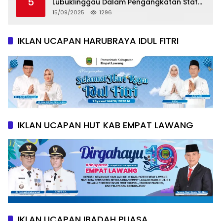
5
Lubuklinggau Dalam Pengangkatan Staf
Khusus
15/09/2025
1296
IKLAN UCAPAN HARUBRAYA IDUL FITRI
IKLAN UCAPAN HUT KAB EMPAT LAWANG
IKLAN UCAPAN IBADAH PUASA