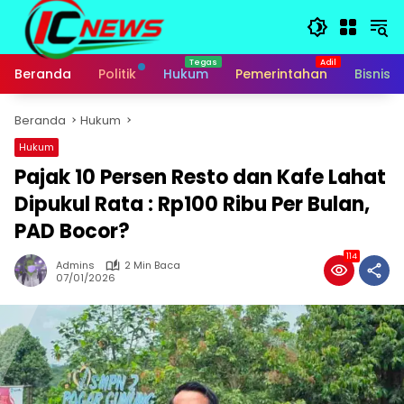
Langsung
ke
konten
Beranda
Politik
Hukum
Pemerintahan
Bisnis
Beranda
Hukum
Hukum
Pajak 10 Persen Resto dan Kafe Lahat
Dipukul Rata : Rp100 Ribu Per Bulan,
PAD Bocor?
114
Admins
2 Min Baca
07/01/2026