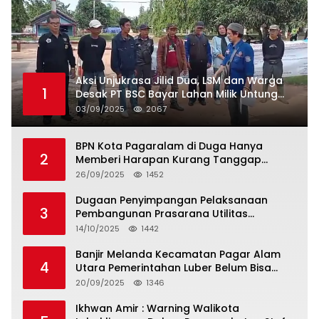
Aksi Unjukrasa Jilid Dua, LSM dan Warga
1
Desak PT BSC Bayar Lahan Milik Untung
Suropati
03/09/2025
2067
BPN Kota Pagaralam di Duga Hanya
2
Memberi Harapan Kurang Tanggap
Terkait Sertifikat Tumpang Tindih
26/09/2025
1452
Dugaan Penyimpangan Pelaksanaan
3
Pembangunan Prasarana Utilitas
Permukiman Desa Pajar Bulan
14/10/2025
1442
Banjir Melanda Kecamatan Pagar Alam
4
Utara Pemerintahan Luber Belum Bisa
Mengatasi Banjir
20/09/2025
1346
Ikhwan Amir : Warning Walikota