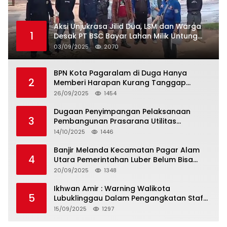
Aksi Unjukrasa Jilid Dua, LSM dan Warga
1
Desak PT BSC Bayar Lahan Milik Untung
Suropati
03/09/2025
2070
BPN Kota Pagaralam di Duga Hanya
2
Memberi Harapan Kurang Tanggap
Terkait Sertifikat Tumpang Tindih
26/09/2025
1454
Dugaan Penyimpangan Pelaksanaan
3
Pembangunan Prasarana Utilitas
Permukiman Desa Pajar Bulan
14/10/2025
1446
Banjir Melanda Kecamatan Pagar Alam
4
Utara Pemerintahan Luber Belum Bisa
Mengatasi Banjir
20/09/2025
1348
Ikhwan Amir : Warning Walikota
5
Lubuklinggau Dalam Pengangkatan Staf
Khusus
15/09/2025
1297