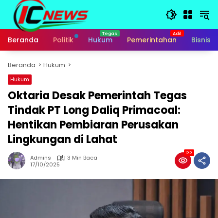
Langsung
ke
konten
Beranda
Politik
Hukum
Pemerintahan
Bisnis
Beranda
Hukum
Hukum
Oktaria Desak Pemerintah Tegas
Tindak PT Long Daliq Primacoal:
Hentikan Pembiaran Perusakan
Lingkungan di Lahat
133
Admins
3 Min Baca
17/10/2025