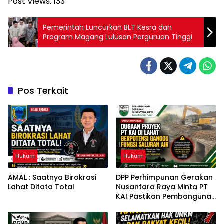
Post Views:
133
Pemerintah Luncurkan BLT Kesra dan
Program Magang Lulusan Perguruan Tinggi
Pos Terkait
Hukum
Hukum
AMAL : Saatnya Birokrasi
DPP Perhimpunan Gerakan
Lahat Ditata Total
Nusantara Raya Minta PT
KAI Pastikan Pembangunan
Tidak Berdampak pada
Fungsi Drainase