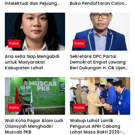
Intelektual dan Pejuang
Buka Pendaftaran Calon
Umat
Ketua Baru
Politik
Politik
Aria sella Siap Mengabdi
Sekretaris DPC Partai
untuk Masyarakat
Demokrat Empat Lawang
Kabupaten Lahat
Beri Dukungan H. Cik Ujang
Untuk Mimpin DPD
Demokrat Sumsel Kembali
Politik
Politik
Wali Kota Pagar Alam Ludi
Wabup Lahat Lantik
Oliansyah Menghadiri
Pengurus APRI Cabang
Muscab PKB
Lahat Masa Bakti 2026–