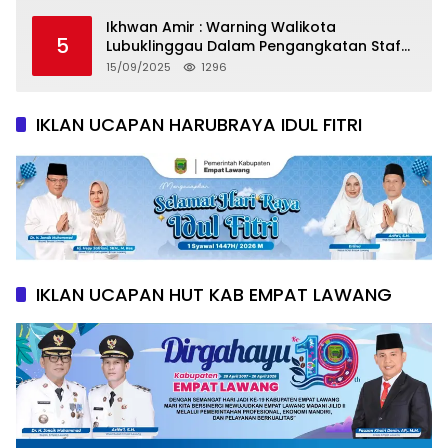
Ikhwan Amir : Warning Walikota
5
Lubuklinggau Dalam Pengangkatan Staf
Khusus
15/09/2025
1296
IKLAN UCAPAN HARUBRAYA IDUL FITRI
IKLAN UCAPAN HUT KAB EMPAT LAWANG