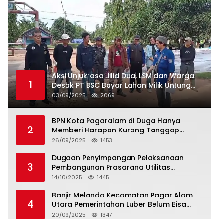
Aksi Unjukrasa Jilid Dua, LSM dan Warga
1
Desak PT BSC Bayar Lahan Milik Untung
Suropati
03/09/2025
2069
BPN Kota Pagaralam di Duga Hanya
2
Memberi Harapan Kurang Tanggap
Terkait Sertifikat Tumpang Tindih
26/09/2025
1453
Dugaan Penyimpangan Pelaksanaan
3
Pembangunan Prasarana Utilitas
Permukiman Desa Pajar Bulan
14/10/2025
1445
Banjir Melanda Kecamatan Pagar Alam
4
Utara Pemerintahan Luber Belum Bisa
Mengatasi Banjir
20/09/2025
1347