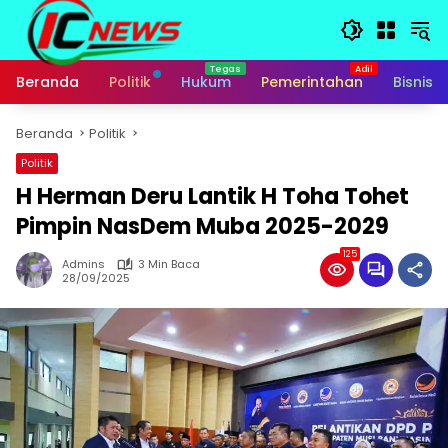
Langsung
ke
konten
Beranda
Politik
Hukum
Pemerintahan
Bisnis
Beranda
Politik
Politik
H Herman Deru Lantik H Toha Tohet
Pimpin NasDem Muba 2025-2029
125
Admins
3 Min Baca
28/09/2025