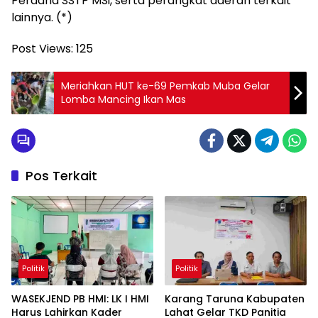
Perdana SSTP MSi, serta perangkat daerah terkait
lainnya. (*)
Post Views:
125
Meriahkan HUT ke-69 Pemkab Muba Gelar
Lomba Mancing Ikan Mas
Pos Terkait
Politik
Politik
WASEKJEND PB HMI: LK I HMI
Karang Taruna Kabupaten
Harus Lahirkan Kader
Lahat Gelar TKD Panitia