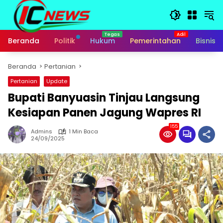
Langsung
ke
konten
Beranda
Politik
Hukum
Pemerintahan
Bisnis
Beranda
Pertanian
Pertanian
Update
Bupati Banyuasin Tinjau Langsung
Kesiapan Panen Jagung Wapres RI
155
Admins
1 Min Baca
24/09/2025