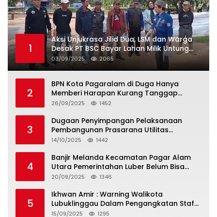
Aksi Unjukrasa Jilid Dua, LSM dan Warga
1
Desak PT BSC Bayar Lahan Milik Untung
Suropati
03/09/2025
2065
BPN Kota Pagaralam di Duga Hanya
2
Memberi Harapan Kurang Tanggap
Terkait Sertifikat Tumpang Tindih
26/09/2025
1452
Dugaan Penyimpangan Pelaksanaan
3
Pembangunan Prasarana Utilitas
Permukiman Desa Pajar Bulan
14/10/2025
1442
Banjir Melanda Kecamatan Pagar Alam
4
Utara Pemerintahan Luber Belum Bisa
Mengatasi Banjir
20/09/2025
1346
Ikhwan Amir : Warning Walikota
5
Lubuklinggau Dalam Pengangkatan Staf
Khusus
15/09/2025
1295