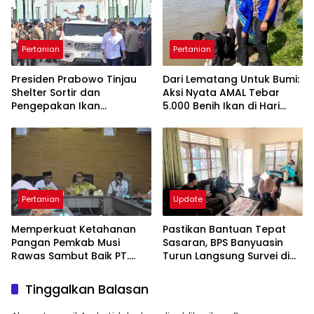
Pertanian
Pertanian
Presiden Prabowo Tinjau
Dari Lematang Untuk Bumi:
Shelter Sortir dan
Aksi Nyata AMAL Tebar
Pengepakan Ikan
5.000 Benih Ikan di Hari
Kampung Nelayan Merah
Bumi 2026
Putih di Gorontalo
Pertanian
Update
Memperkuat Ketahanan
Pastikan Bantuan Tepat
Pangan Pemkab Musi
Sasaran, BPS Banyuasin
Rawas Sambut Baik PT.
Turun Langsung Survei di
Industri Padi Nusantara
Wirakarya Tanah Mas
Indah
Tinggalkan Balasan