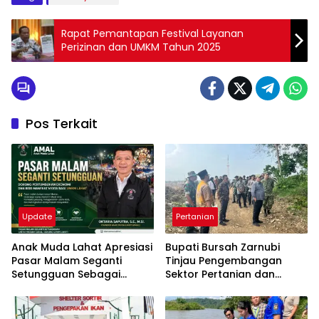
Rapat Pemantapan Festival Layanan
Perizinan dan UMKM Tahun 2025
Pos Terkait
Update
Pertanian
Anak Muda Lahat Apresiasi
Bupati Bursah Zarnubi
Pasar Malam Seganti
Tinjau Pengembangan
Setungguan Sebagai
Sektor Pertanian dan
Penggerak Ekonomi
Perikanan Didampingi
Kerakyatan
Kadis PUPR