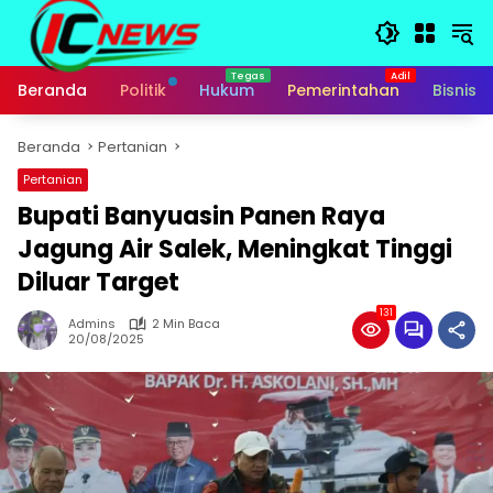
Langsung
ke
konten
Beranda
Politik
Hukum
Pemerintahan
Bisnis
Beranda
Pertanian
Pertanian
Bupati Banyuasin Panen Raya
Jagung Air Salek, Meningkat Tinggi
Diluar Target
131
Admins
2 Min Baca
20/08/2025