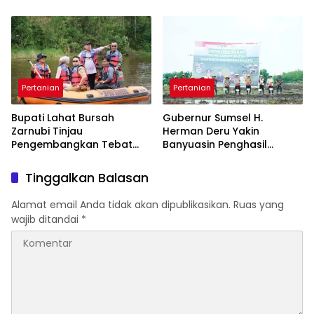
Bumi 2026
Industri Padi Nusantara
Pertanian
Pertanian
Bupati Lahat Bursah
Gubernur Sumsel H.
Zarnubi Tinjau
Herman Deru Yakin
Pengembangkan Tebat
Banyuasin Penghasil
Besak Sebagai Sentra
Gabah Nomor 1 Nasional
Budidaya Perikanan
Tinggalkan Balasan
Alamat email Anda tidak akan dipublikasikan.
Ruas yang
wajib ditandai
*