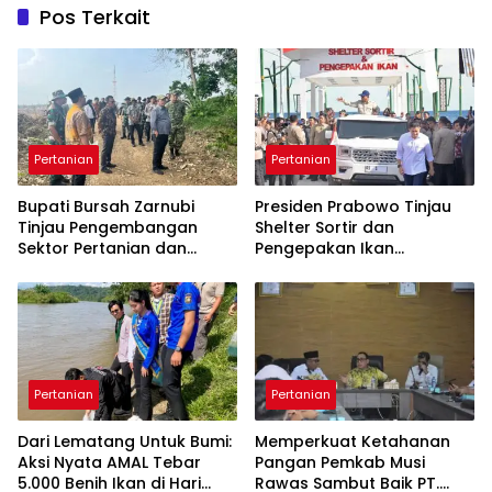
Pos Terkait
Pertanian
Pertanian
Bupati Bursah Zarnubi
Presiden Prabowo Tinjau
Tinjau Pengembangan
Shelter Sortir dan
Sektor Pertanian dan
Pengepakan Ikan
Perikanan Didampingi
Kampung Nelayan Merah
Kadis PUPR
Putih di Gorontalo
Pertanian
Pertanian
Dari Lematang Untuk Bumi:
Memperkuat Ketahanan
Aksi Nyata AMAL Tebar
Pangan Pemkab Musi
5.000 Benih Ikan di Hari
Rawas Sambut Baik PT.