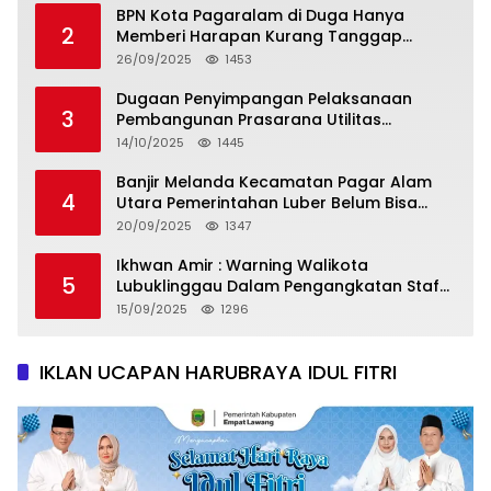
BPN Kota Pagaralam di Duga Hanya
2
Memberi Harapan Kurang Tanggap
Terkait Sertifikat Tumpang Tindih
26/09/2025
1453
Dugaan Penyimpangan Pelaksanaan
3
Pembangunan Prasarana Utilitas
Permukiman Desa Pajar Bulan
14/10/2025
1445
Banjir Melanda Kecamatan Pagar Alam
4
Utara Pemerintahan Luber Belum Bisa
Mengatasi Banjir
20/09/2025
1347
Ikhwan Amir : Warning Walikota
5
Lubuklinggau Dalam Pengangkatan Staf
Khusus
15/09/2025
1296
IKLAN UCAPAN HARUBRAYA IDUL FITRI