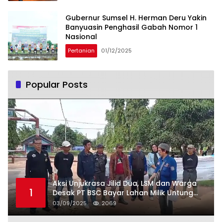
Gubernur Sumsel H. Herman Deru Yakin
Banyuasin Penghasil Gabah Nomor 1
Nasional
Pertanian
01/12/2025
Popular Posts
Aksi Unjukrasa Jilid Dua, LSM dan Warga
1
Desak PT BSC Bayar Lahan Milik Untung
Suropati
03/09/2025
2069