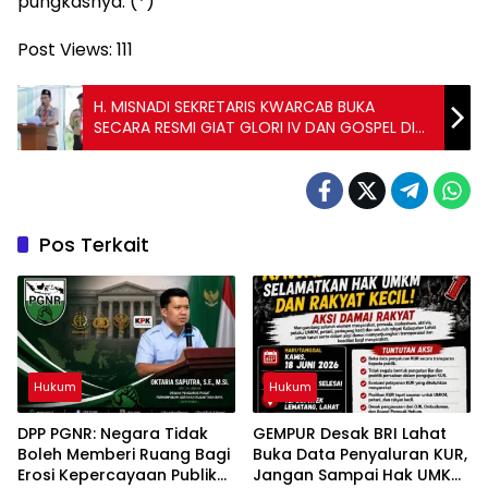
pungkasnya. (*)
Post Views:
111
H. MISNADI SEKRETARIS KWARCAB BUKA
SECARA RESMI GIAT GLORI IV DAN GOSPEL DI
KECAMATAN SIMPANG
Pos Terkait
Hukum
Hukum
DPP PGNR: Negara Tidak
GEMPUR Desak BRI Lahat
Boleh Memberi Ruang Bagi
Buka Data Penyaluran KUR,
Erosi Kepercayaan Publik
Jangan Sampai Hak UMKM