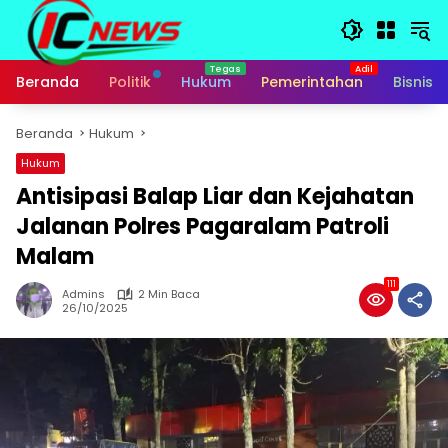
Langsung
ke
konten
Beranda
Politik
Hukum
Pemerintahan
Bisnis
Beranda
Hukum
Hukum
Antisipasi Balap Liar dan Kejahatan
Jalanan Polres Pagaralam Patroli
Malam
111
Admins
2 Min Baca
26/10/2025