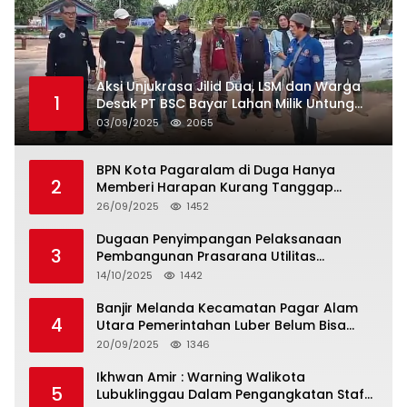
Aksi Unjukrasa Jilid Dua, LSM dan Warga
1
Desak PT BSC Bayar Lahan Milik Untung
Suropati
03/09/2025
2065
BPN Kota Pagaralam di Duga Hanya
2
Memberi Harapan Kurang Tanggap
Terkait Sertifikat Tumpang Tindih
26/09/2025
1452
Dugaan Penyimpangan Pelaksanaan
3
Pembangunan Prasarana Utilitas
Permukiman Desa Pajar Bulan
14/10/2025
1442
Banjir Melanda Kecamatan Pagar Alam
4
Utara Pemerintahan Luber Belum Bisa
Mengatasi Banjir
20/09/2025
1346
Ikhwan Amir : Warning Walikota
5
Lubuklinggau Dalam Pengangkatan Staf