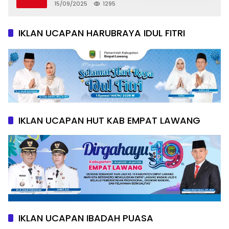
Khusus
15/09/2025
1295
IKLAN UCAPAN HARUBRAYA IDUL FITRI
IKLAN UCAPAN HUT KAB EMPAT LAWANG
IKLAN UCAPAN IBADAH PUASA