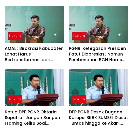
Terhadap Penegakan
Tercederai
Hukum
Hukum
Hukum
AMAL : Birokrasi Kabupaten
PGNR: Ketegasan Presiden
Lahat Harus
Patut Diapresiasi, Namun
Bertransformasi dari
Pembenahan BGN Harus
Budaya Seremonial Menuju
Menyentuh Akar Persoalan
Budaya Kinerja
Tata Kelola
Hukum
Hukum
Ketua DPP PGNR Oktaria
DPP PGNR Desak Dugaan
Saputra : Jangan Bangun
Korupsi BKBK SUMSEL Diusut
Framing Keliru Soal
Tuntas hingga ke Akar-
Motoprix HUT Lahat
Akarnya