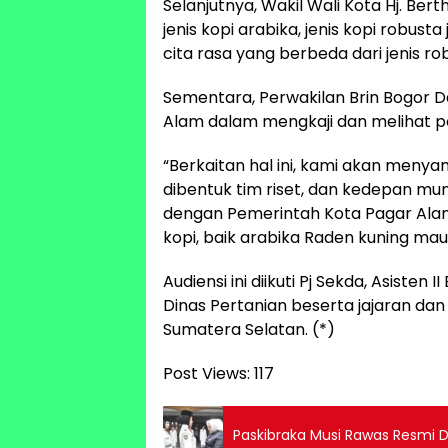
Selanjutnya, Wakil Wali Kota Hj. Be
jenis kopi arabika, jenis kopi robusta
cita rasa yang berbeda dari jenis rob
Sementara, Perwakilan Brin Bogor 
Alam dalam mengkaji dan melihat po
“Berkaitan hal ini, kami akan menya
dibentuk tim riset, dan kedepan mun
dengan Pemerintah Kota Pagar Alam 
kopi, baik arabika Raden kuning mau
Audiensi ini diikuti Pj Sekda, Asist
Dinas Pertanian beserta jajaran da
Sumatera Selatan. (*)
Post Views:
117
Paskibraka Musi Rawas Resmi 