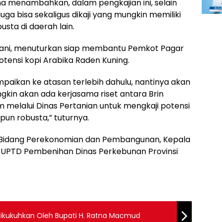
rtha menambahkan, dalam pengkajian ini, selain
 juga bisa sekaligus dikaji yang mungkin memiliki
usta di daerah lain.
Dani, menuturkan siap membantu Pemkot Pagar
tensi kopi Arabika Raden Kuning.
mpaikan ke atasan terlebih dahulu, nantinya akan
gkin akan ada kerjasama riset antara Brin
melalui Dinas Pertanian untuk mengkaji potensi
pun robusta,” tuturnya.
en II Bidang Perekonomian dan Pembangunan, Kepala
n UPTD Pembenihan Dinas Perkebunan Provinsi
Dikukuhkan Oleh Bupati H. Ratna Macmud