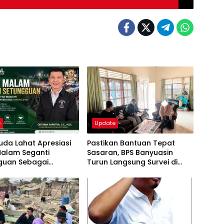
e
Update
da Lahat Apresiasi
Pastikan Bantuan Tepat
Malam Seganti
Sasaran, BPS Banyuasin
guan Sebagai
Turun Langsung Survei di
rak Ekonomi
Wirakarya Tanah Mas Indah
atan