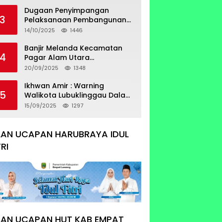
Sertifikat Tumpang Tindih
Dugaan Penyimpangan
3
Pelaksanaan Pembangunan
Prasarana Utilitas
14/10/2025
1446
Permukiman Desa Pajar Bulan
Banjir Melanda Kecamatan
4
Pagar Alam Utara
Pemerintahan Luber Belum
20/09/2025
1348
Bisa Mengatasi Banjir
Ikhwan Amir : Warning
5
Walikota Lubuklinggau Dalam
Pengangkatan Staf Khusus
15/09/2025
1297
LAN UCAPAN HARUBRAYA IDUL
TRI
LAN UCAPAN HUT KAB EMPAT