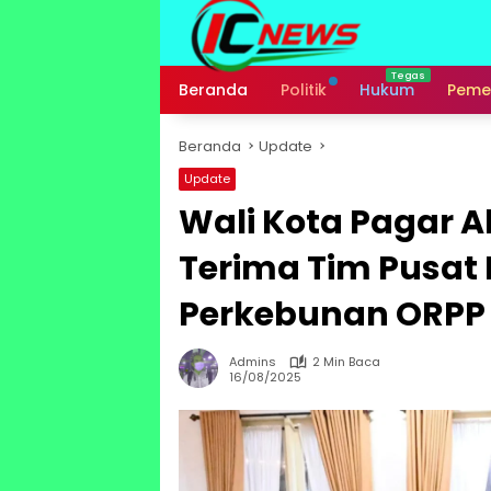
Langsung
ke
konten
Beranda
Politik
Hukum
Peme
Beranda
Update
Update
Wali Kota Pagar A
Terima Tim Pusat
Perkebunan ORPP 
Admins
2 Min Baca
16/08/2025