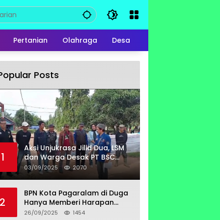
Pertanian
Olahraga
Desa
Popular Posts
Aksi Unjukrasa Jilid Dua, LSM
1
dan Warga Desak PT BSC
Bayar Lahan Milik Untung
03/09/2025
2070
Suropati
BPN Kota Pagaralam di Duga
2
Hanya Memberi Harapan
Kurang Tanggap Terkait
26/09/2025
1454