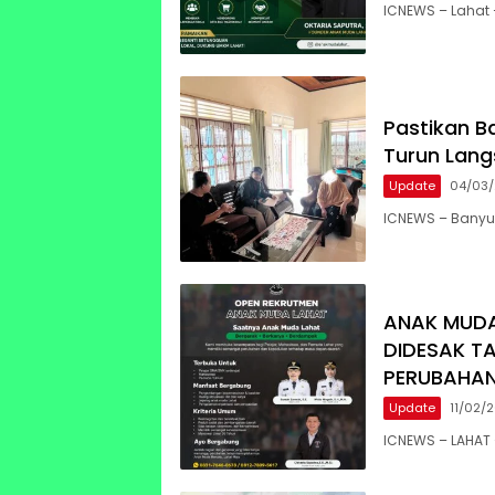
ICNEWS – Lahat
Pastikan B
Turun Lang
Update
04/03
ICNEWS – Banyu
ANAK MUDA
DIDESAK T
PERUBAHA
Update
11/02/
ICNEWS – LAHAT 