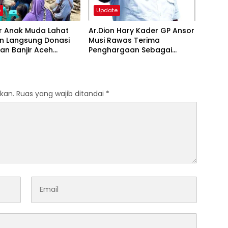
e
Update
r Anak Muda Lahat
Ar.Dion Hary Kader GP Ansor
an Langsung Donasi
Musi Rawas Terima
an Banjir Aceh
Penghargaan Sebagai
ng
Arsitek Gedung Aswaja
Center
kan.
Ruas yang wajib ditandai
*