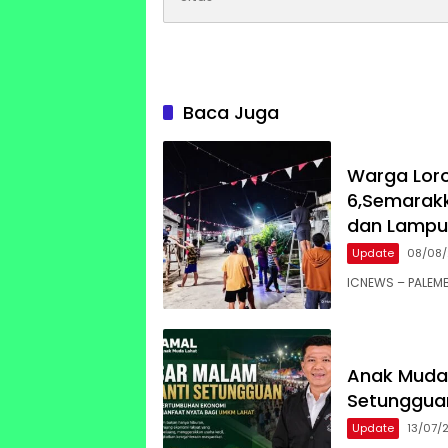
Baca Juga
Warga Lor
6,Semarak
dan Lampu
Update
08/08
ICNEWS – PALEM
Anak Muda 
Setunggua
Update
13/07/