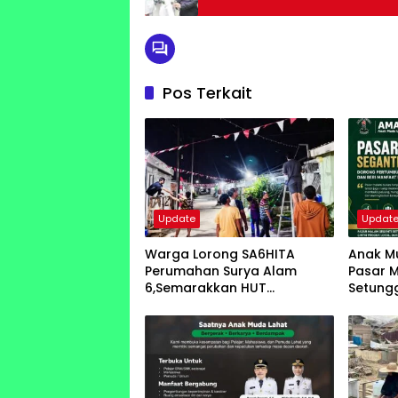
Pos Terkait
Update
Updat
Warga Lorong SA6HITA
Anak Mu
Perumahan Surya Alam
Pasar 
6,Semarakkan HUT
Setung
Kemerdekaan RI Pasang
Pengge
Bendera dan Lampu Hias
Keraky