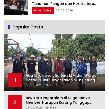
Tanaman Pangan dan Hortikultura
Sumsel
Pemerintahan
05/06/2026
Popular Posts
Aksi Unjukrasa Jilid Dua, LSM dan Warga
1
Desak PT BSC Bayar Lahan Milik Untung
Suropati
03/09/2025
2067
BPN Kota Pagaralam di Duga Hanya
2
Memberi Harapan Kurang Tanggap
Terkait Sertifikat Tumpang Tindih
26/09/2025
1452