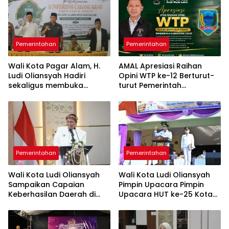
Pemerintahan
Pemerintahan
Wali Kota Pagar Alam, H.
AMAL Apresiasi Raihan
Ludi Oliansyah Hadiri
Opini WTP ke-12 Berturut-
sekaligus membuka
turut Pemerintah
Konfercab VI Nahdlatul
Kabupaten Lahat
Ulama
Pemerintahan
Pemerintahan
Wali Kota Ludi Oliansyah
Wali Kota Ludi Oliansyah
Sampaikan Capaian
Pimpin Upacara Pimpin
Keberhasilan Daerah di
Upacara HUT ke-25 Kota
Paripurna HUT ke-25 Kota
Pagar Alam Ulang Tahun
Pagar Alam
Perak