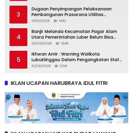
Dugaan Penyimpangan Pelaksanaan
3
Pembangunan Prasarana Utilitas
Permukiman Desa Pajar Bulan
14/10/2025
1442
Banjir Melanda Kecamatan Pagar Alam
4
Utara Pemerintahan Luber Belum Bisa
Mengatasi Banjir
20/09/2025
1346
Ikhwan Amir : Warning Walikota
5
Lubuklinggau Dalam Pengangkatan Staf
Khusus
15/09/2025
1296
IKLAN UCAPAN HARUBRAYA IDUL FITRI