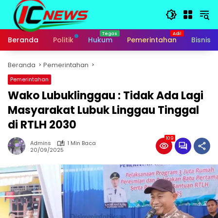
Langsung
ke
konten
Beranda
Politik
Hukum
Pemerintahan
Bisnis
Beranda
Pemerintahan
Pemerintahan
Wako Lubuklinggau : Tidak Ada Lagi
Masyarakat Lubuk Linggau Tinggal
di RTLH 2030
109
Admins
1 Min Baca
20/09/2025