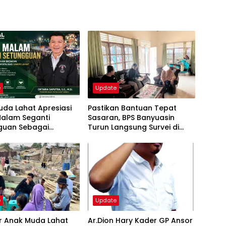
e
Update
da Lahat Apresiasi
Pastikan Bantuan Tepat
Malam Seganti
Sasaran, BPS Banyuasin
guan Sebagai
Turun Langsung Survei di
rak Ekonomi
Wirakarya Tanah Mas Indah
atan
e
Update
r Anak Muda Lahat
Ar.Dion Hary Kader GP Ansor