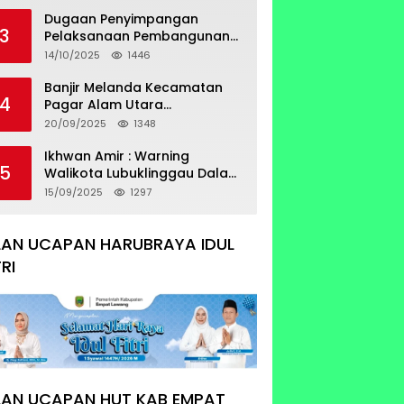
Sertifikat Tumpang Tindih
Dugaan Penyimpangan
3
Pelaksanaan Pembangunan
Prasarana Utilitas
14/10/2025
1446
Permukiman Desa Pajar Bulan
Banjir Melanda Kecamatan
4
Pagar Alam Utara
Pemerintahan Luber Belum
20/09/2025
1348
Bisa Mengatasi Banjir
Ikhwan Amir : Warning
5
Walikota Lubuklinggau Dalam
Pengangkatan Staf Khusus
15/09/2025
1297
LAN UCAPAN HARUBRAYA IDUL
TRI
LAN UCAPAN HUT KAB EMPAT