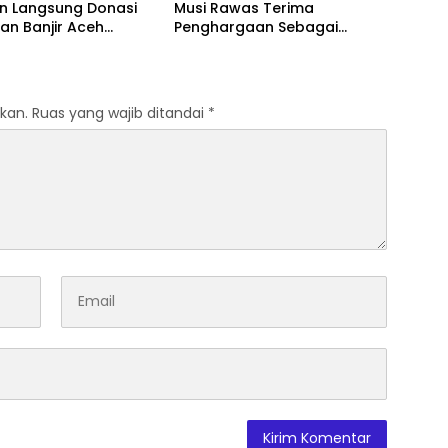
an Langsung Donasi
Musi Rawas Terima
an Banjir Aceh
Penghargaan Sebagai
ng
Arsitek Gedung Aswaja
Center
kan.
Ruas yang wajib ditandai
*