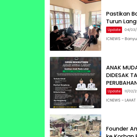
Pastikan B
Turun Lang
Update
04/03
ICNEWS – Banyu
ANAK MUDA
DIDESAK T
PERUBAHA
Update
11/02/
ICNEWS – LAHAT 
Founder An
ke Korban 