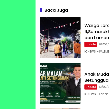
Baca Juga
Warga Lor
6,Semarak
dan Lampu
Update
08/08
ICNEWS – PALEM
Anak Muda 
Setunggua
Update
13/07/
ICNEWS – Lahat