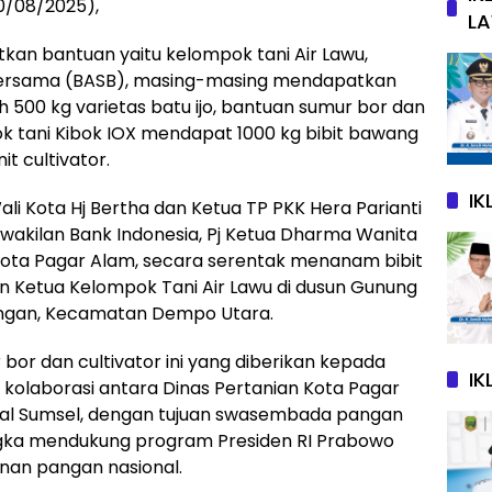
0/08/2025),
L
n bantuan yaitu kelompok tani Air Lawu,
Bersama (BASB), masing-masing mendapatkan
500 kg varietas batu ijo, bantuan sumur bor dan
ok tani Kibok IOX mendapat 1000 kg bibit bawang
t cultivator.
I
li Kota Hj Bertha dan Ketua TP PKK Hera Parianti
wakilan Bank Indonesia, Pj Ketua Dharma Wanita
Kota Pagar Alam, secara serentak menanam bibit
n Ketua Kelompok Tani Air Lawu di dusun Gunung
ngan, Kecamatan Dempo Utara.
bor dan cultivator ini yang diberikan kepada
IK
kolaborasi antara Dinas Pertanian Kota Pagar
nal Sumsel, dengan tujuan swasembada pangan
angka mendukung program Presiden RI Prabowo
nan pangan nasional.