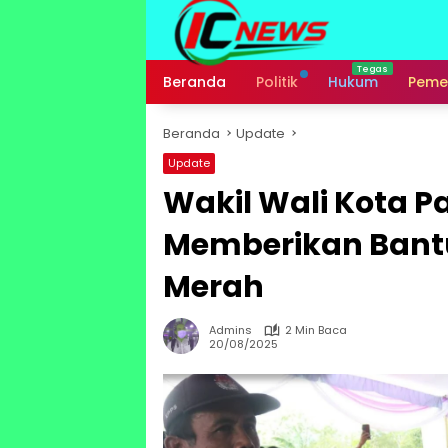
Langsung
ke
konten
Beranda
Politik
Hukum
Peme
Beranda
Update
Update
Wakil Wali Kota P
Memberikan Bantu
Merah
Admins
2 Min Baca
20/08/2025