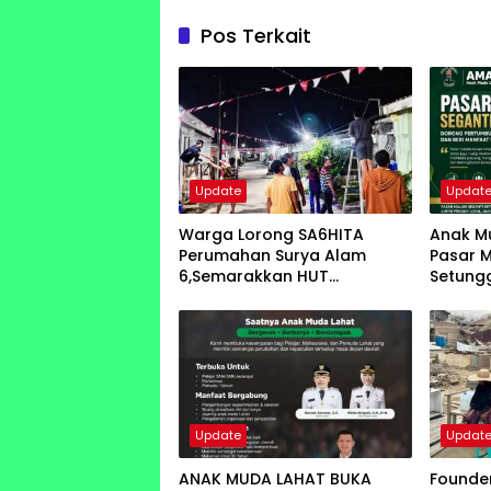
Pos Terkait
Update
Updat
Warga Lorong SA6HITA
Anak Mu
Perumahan Surya Alam
Pasar 
6,Semarakkan HUT
Setung
Kemerdekaan RI Pasang
Pengge
Bendera dan Lampu Hias
Keraky
Update
Updat
ANAK MUDA LAHAT BUKA
Founde