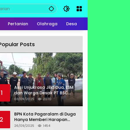
Pertanian
Olahraga
Desa
Popular Posts
Aksi Unjukrasa Jilid Dua, LSM
1
dan Warga Desak PT BSC
Bayar Lahan Milik Untung
03/09/2025
2070
Suropati
BPN Kota Pagaralam di Duga
2
Hanya Memberi Harapan
Kurang Tanggap Terkait
26/09/2025
1454