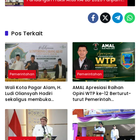
DPRD
Pos Terkait
Pemerintahan
Pemerintahan
Wali Kota Pagar Alam, H.
AMAL Apresiasi Raihan
Ludi Oliansyah Hadiri
Opini WTP ke-12 Berturut-
sekaligus membuka
turut Pemerintah
Konfercab VI Nahdlatul
Kabupaten Lahat
Ulama