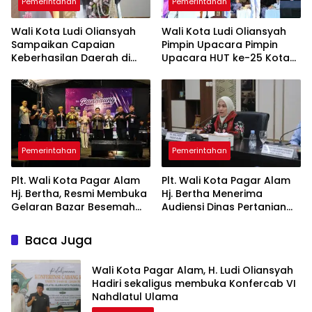
Pemerintahan
Pemerintahan
Wali Kota Ludi Oliansyah
Wali Kota Ludi Oliansyah
Sampaikan Capaian
Pimpin Upacara Pimpin
Keberhasilan Daerah di
Upacara HUT ke-25 Kota
Paripurna HUT ke-25 Kota
Pagar Alam Ulang Tahun
Pagar Alam
Perak
Pemerintahan
Pemerintahan
Plt. Wali Kota Pagar Alam
Plt. Wali Kota Pagar Alam
Hj. Bertha, Resmi Membuka
Hj. Bertha Menerima
Gelaran Bazar Besemah
Audiensi Dinas Pertanian
Expo ke-22
Tanaman Pangan dan
Hortikultura Sumsel
Baca Juga
Wali Kota Pagar Alam, H. Ludi Oliansyah
Hadiri sekaligus membuka Konfercab VI
Nahdlatul Ulama