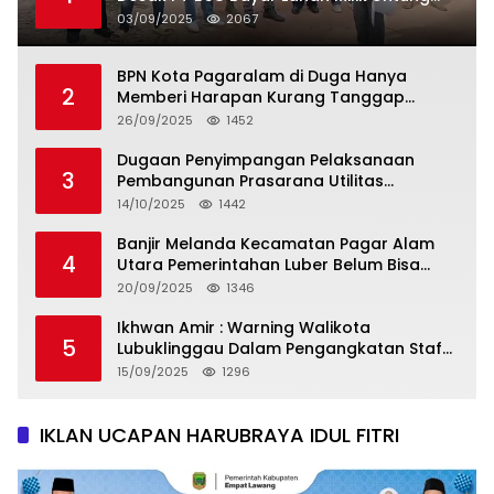
Suropati
03/09/2025
2067
BPN Kota Pagaralam di Duga Hanya
2
Memberi Harapan Kurang Tanggap
Terkait Sertifikat Tumpang Tindih
26/09/2025
1452
Dugaan Penyimpangan Pelaksanaan
3
Pembangunan Prasarana Utilitas
Permukiman Desa Pajar Bulan
14/10/2025
1442
Banjir Melanda Kecamatan Pagar Alam
4
Utara Pemerintahan Luber Belum Bisa
Mengatasi Banjir
20/09/2025
1346
Ikhwan Amir : Warning Walikota
5
Lubuklinggau Dalam Pengangkatan Staf
Khusus
15/09/2025
1296
IKLAN UCAPAN HARUBRAYA IDUL FITRI