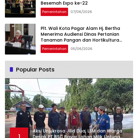
Besemah Expo ke-22
Pemerintahan
07/06/2026
Plt. Wali Kota Pagar Alam Hj. Bertha
Menerima Audiensi Dinas Pertanian
Tanaman Pangan dan Hortikultura
Sumsel
Pemerintahan
05/06/2026
Popular Posts
Aksi Unjukrasa Jilid Dua, LSM dan Warga
1
Desak PT BSC Bayar Lahan Milik Untung