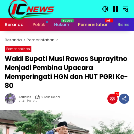
Langsung
ke
konten
Beranda
Politik
Hukum
Pemerintahan
Bisnis
Beranda
Pemerintahan
Pemerintahan
Wakil Bupati Musi Rawas Suprayitno
Menjadi Pembina Upacara
Memperingati HGN dan HUT PGRI Ke-
80
78
Admins
2 Min Baca
25/11/2025