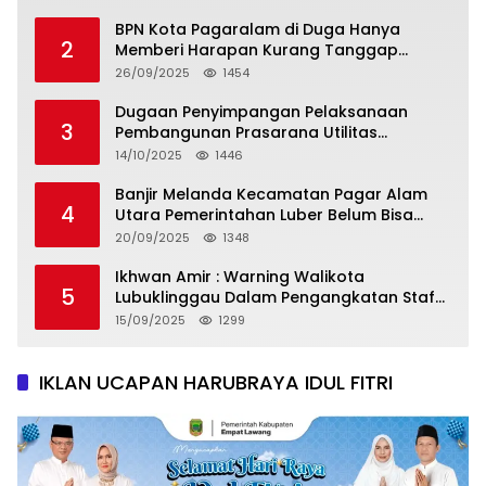
BPN Kota Pagaralam di Duga Hanya
2
Memberi Harapan Kurang Tanggap
Terkait Sertifikat Tumpang Tindih
26/09/2025
1454
Dugaan Penyimpangan Pelaksanaan
3
Pembangunan Prasarana Utilitas
Permukiman Desa Pajar Bulan
14/10/2025
1446
Banjir Melanda Kecamatan Pagar Alam
4
Utara Pemerintahan Luber Belum Bisa
Mengatasi Banjir
20/09/2025
1348
Ikhwan Amir : Warning Walikota
5
Lubuklinggau Dalam Pengangkatan Staf
Khusus
15/09/2025
1299
IKLAN UCAPAN HARUBRAYA IDUL FITRI