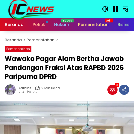
Langsung
ke
konten
Beranda
Politik
Hukum
Pemerintahan
Bisnis
Beranda
Pemerintahan
Pemerintahan
Wawako Pagar Alam Bertha Jawab
Pandangan Fraksi Atas RAPBD 2026
Paripurna DPRD
81
Admins
2 Min Baca
25/11/2025