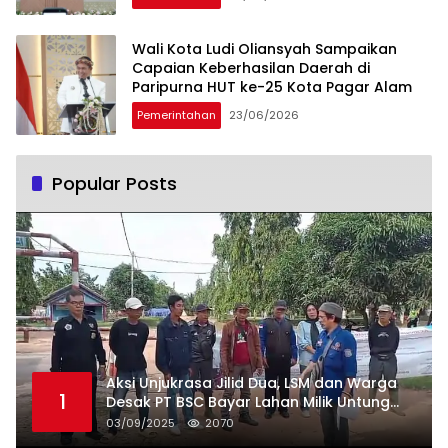
Wali Kota Ludi Oliansyah Sampaikan
Capaian Keberhasilan Daerah di
Paripurna HUT ke-25 Kota Pagar Alam
Pemerintahan
23/06/2026
Popular Posts
Aksi Unjukrasa Jilid Dua, LSM dan Warga
1
Desak PT BSC Bayar Lahan Milik Untung
Suropati
03/09/2025
2070