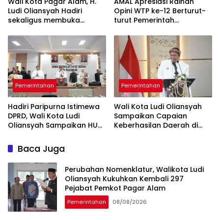
Wali Kota Pagar Alam, H.
AMAL Apresiasi Raihan
Ludi Oliansyah Hadiri
Opini WTP ke-12 Berturut-
sekaligus membuka
turut Pemerintah
Konfercab VI Nahdlatul
Kabupaten Lahat
Ulama
Pemerintahan
Pemerintahan
Hadiri Paripurna Istimewa
Wali Kota Ludi Oliansyah
DPRD, Wali Kota Ludi
Sampaikan Capaian
Oliansyah Sampaikan HUT
Keberhasilan Daerah di
ke-25 Kota Pagar Alam
Paripurna HUT ke-25 Kota
Momentum Perak
Pagar Alam
Baca Juga
Perubahan Nomenklatur, Walikota Ludi
Oliansyah Kukuhkan Kembali 297
Pejabat Pemkot Pagar Alam
Pemerintahan
08/08/2026