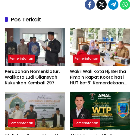
Pos Terkait
Pemerintahan
Pemerintahan
Perubahan Nomenklatur,
Wakil Wali Kota Hj. Bertha
Walikota Ludi Oliansyah
Pimpin ​Rapat Koordinasi
Kukuhkan Kembali 297
HUT ke-81 Kemerdekaan
Pejabat Pemkot Pagar
Republik Indonesia
Alam
Pemerintahan
Pemerintahan