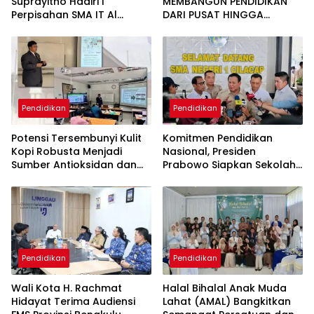
Suprayitno Hadiri l
MEMBANGUN PENDIDIKAN
Perpisahan SMA IT Al
DARI PUSAT HINGGA
Qudwah
DAERAH
Pendidikan
Pendidikan
Potensi Tersembunyi Kulit
Komitmen Pendidikan
Kopi Robusta Menjadi
Nasional, Presiden
Sumber Antioksidan dan
Prabowo Siapkan Sekolah
Antidiabetes
Berkualitas dan Berbasis
Teknologi
Pendidikan
Pendidikan
Wali Kota H. Rachmat
Halal Bihalal Anak Muda
Hidayat Terima Audiensi
Lahat (AMAL) Bangkitkan