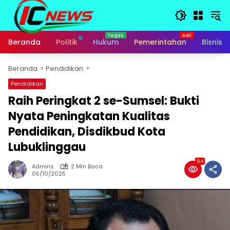
Langsung
ke
konten
Beranda
Politik
Hukum
Pemerintahan
Bisnis
Beranda
Pendidikan
Pendidikan
Raih Peringkat 2 se-Sumsel: Bukti
Nyata Peningkatan Kualitas
Pendidikan, Disdikbud Kota
Lubuklinggau
94
Admins
2 Min Baca
05/10/2025