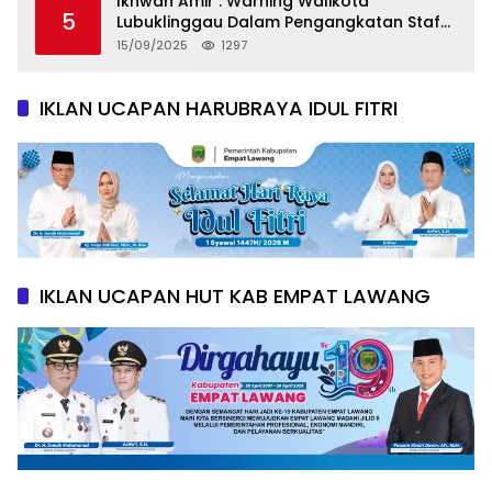
Ikhwan Amir : Warning Walikota
5
Lubuklinggau Dalam Pengangkatan Staf
Khusus
15/09/2025
1297
IKLAN UCAPAN HARUBRAYA IDUL FITRI
IKLAN UCAPAN HUT KAB EMPAT LAWANG