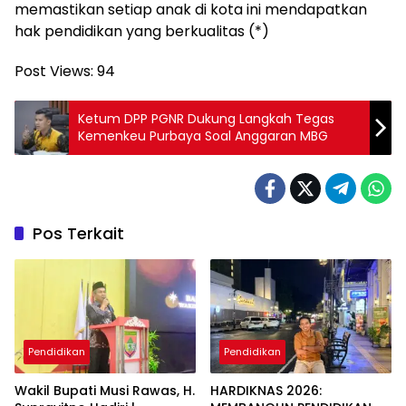
memastikan setiap anak di kota ini mendapatkan
hak pendidikan yang berkualitas (*)
Post Views:
94
Ketum DPP PGNR Dukung Langkah Tegas
Kemenkeu Purbaya Soal Anggaran MBG
Pos Terkait
Pendidikan
Pendidikan
Wakil Bupati Musi Rawas, H.
HARDIKNAS 2026: