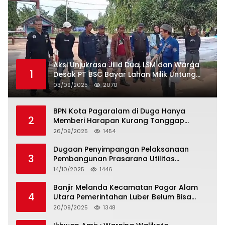
Aksi Unjukrasa Jilid Dua, LSM dan Warga
1
Desak PT BSC Bayar Lahan Milik Untung
Suropati
03/09/2025
2070
BPN Kota Pagaralam di Duga Hanya
2
Memberi Harapan Kurang Tanggap
Terkait Sertifikat Tumpang Tindih
26/09/2025
1454
Dugaan Penyimpangan Pelaksanaan
3
Pembangunan Prasarana Utilitas
Permukiman Desa Pajar Bulan
14/10/2025
1446
Banjir Melanda Kecamatan Pagar Alam
4
Utara Pemerintahan Luber Belum Bisa
Mengatasi Banjir
20/09/2025
1348