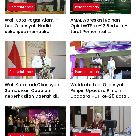
Pemerintahan
Pemerintahan
Wali Kota Pagar Alam, H.
AMAL Apresiasi Raihan
Ludi Oliansyah Hadiri
Opini WTP ke-12 Berturut-
sekaligus membuka
turut Pemerintah
Konfercab VI Nahdlatul
Kabupaten Lahat
Ulama
Pemerintahan
Pemerintahan
Wali Kota Ludi Oliansyah
Wali Kota Ludi Oliansyah
Sampaikan Capaian
Pimpin Upacara Pimpin
Keberhasilan Daerah di
Upacara HUT ke-25 Kota
Paripurna HUT ke-25 Kota
Pagar Alam Ulang Tahun
Pagar Alam
Perak