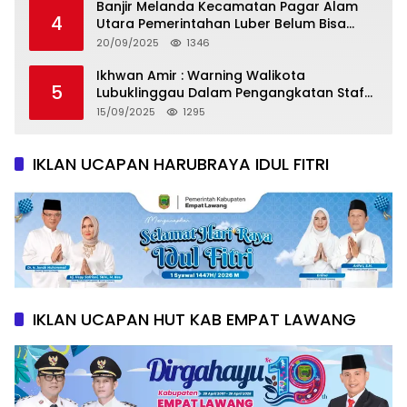
Banjir Melanda Kecamatan Pagar Alam
4
Utara Pemerintahan Luber Belum Bisa
Mengatasi Banjir
20/09/2025
1346
Ikhwan Amir : Warning Walikota
5
Lubuklinggau Dalam Pengangkatan Staf
Khusus
15/09/2025
1295
IKLAN UCAPAN HARUBRAYA IDUL FITRI
IKLAN UCAPAN HUT KAB EMPAT LAWANG