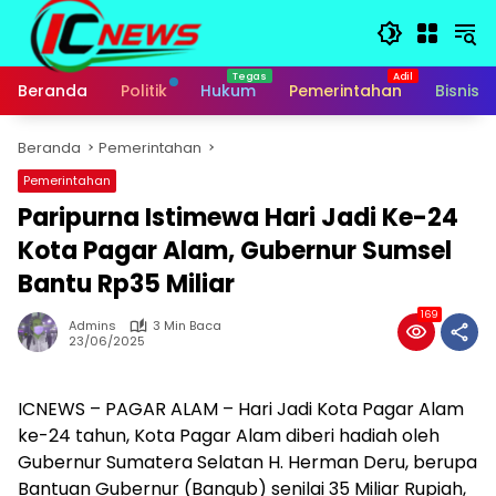
Langsung
ke
konten
Beranda
Politik
Hukum
Pemerintahan
Bisnis
Beranda
Pemerintahan
Pemerintahan
Paripurna Istimewa Hari Jadi Ke-24
Kota Pagar Alam, Gubernur Sumsel
Bantu Rp35 Miliar
169
Admins
3 Min Baca
23/06/2025
ICNEWS – PAGAR ALAM – Hari Jadi Kota Pagar Alam
ke-24 tahun, Kota Pagar Alam diberi hadiah oleh
Gubernur Sumatera Selatan H. Herman Deru, berupa
Bantuan Gubernur (Bangub) senilai 35 Miliar Rupiah,