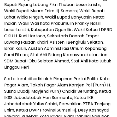
Bupati Rejang Lebong Fikri Thobari beserta istri,
Wakil Bupati Muara Enim Hj. Sumarni, Wakil Bupati
Lahat Widia Ningsih, Wakil Bupati Banyuasin Netta
Indian, Wakil Wali Kota Prabumulih Franky Nasril
beserta istri, Kabupaten Ogan Ilir, Wakil Ketua I DPRD
OKU H. Rudi Hartono, Sekretaris Daerah Empat
Lawang Fauzan Khoiri, Asisten I Bengkulu Selatan,
Isran Kasiri, Asisten Administrasi Umum Kepahiang
Sumi Fitriani, Staf Ahli Bidang Kemasyarakatan dan
SDM Bupati Oku Selatan Ahmad, Staf Ahli Kota Lubuk
Linggau Heri.
Serta turut dihadiri oleh Pimpinan Partai Politik Kota
Pagar Alam, Tokoh Pagar Alam Komjen Pol (Purn) H.
Susno Duadji, Mayjend Purn) Chaidir Serunting, Ketua
IKSS Jabodetabek Heri Sarmanto, Ketua IKB
Jabodetabek Yulius Sabidi, Perwakilan PTBA Tanjung
Enim, Ketua DWP Provinsi Sumsel Hj. Desy Kasnayati
Edward, Pj Sekda Kota Pagar Alam Dahnial Nasution,