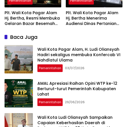
Pemerintahan
Pemerintahan
Plt. Wali Kota Pagar Alam
Plt. Wali Kota Pagar Alam
Hj. Bertha, Resmi Membuka
Hj. Bertha Menerima
Gelaran Bazar Besemah
Audiensi Dinas Pertanian
Expo ke-22
Tanaman Pangan dan
Hortikultura Sumsel
Baca Juga
Wali Kota Pagar Alam, H. Ludi Oliansyah
Hadiri sekaligus membuka Konfercab VI
Nahdlatul Ulama
Pemerintahan
03/07/2026
AMAL Apresiasi Raihan Opini WTP ke-12
Berturut-turut Pemerintah Kabupaten
Lahat
Pemerintahan
29/06/2026
Wali Kota Ludi Oliansyah Sampaikan
Capaian Keberhasilan Daerah di