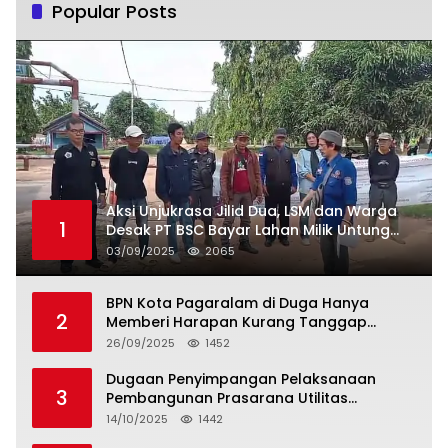
Popular Posts
Aksi Unjukrasa Jilid Dua, LSM dan Warga
1
Desak PT BSC Bayar Lahan Milik Untung
Suropati
03/09/2025
2065
BPN Kota Pagaralam di Duga Hanya
2
Memberi Harapan Kurang Tanggap
Terkait Sertifikat Tumpang Tindih
26/09/2025
1452
Dugaan Penyimpangan Pelaksanaan
3
Pembangunan Prasarana Utilitas
Permukiman Desa Pajar Bulan
14/10/2025
1442