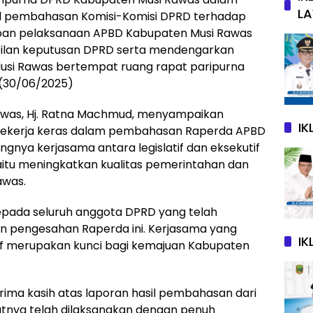
L
l pembahasan Komisi-Komisi DPRD terhadap
ban pelaksanaan APBD Kabupaten Musi Rawas
ilan keputusan DPRD serta mendengarkan
usi Rawas bertempat ruang rapat paripurna
 (30/06/2025)
awas, Hj. Ratna Machmud, menyampaikan
I
 bekerja keras dalam pembahasan Raperda APBD
gnya kerjasama antara legislatif dan eksekutif
itu meningkatkan kualitas pemerintahan dan
awas.
epada seluruh anggota DPRD yang telah
 pengesahan Raperda ini. Kerjasama yang
IK
latif merupakan kunci bagi kemajuan Kabupaten
ima kasih atas laporan hasil pembahasan dari
tnya telah dilaksanakan dengan penuh