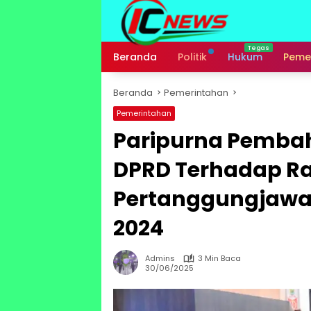
Langsung
ke
konten
Beranda
Politik
Hukum
Peme
Beranda
Pemerintahan
Pemerintahan
Paripurna Pemba
DPRD Terhadap R
Pertanggungjawa
2024
Admins
3 Min Baca
30/06/2025