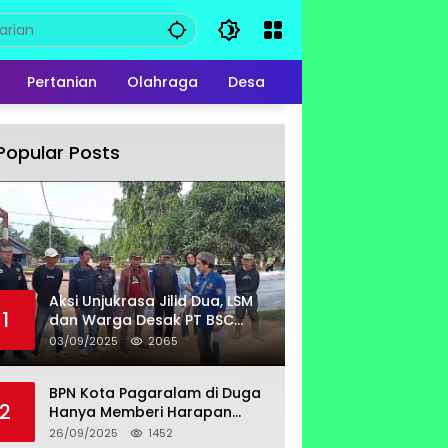
Pertanian
Olahraga
Desa
Popular Posts
Aksi Unjukrasa Jilid Dua, LSM
1
dan Warga Desak PT BSC
Bayar Lahan Milik Untung
03/09/2025
2065
Suropati
BPN Kota Pagaralam di Duga
2
Hanya Memberi Harapan
Kurang Tanggap Terkait
26/09/2025
1452