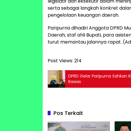
legislatif dan eksekutif dalam me
serta sebagai langkah konkret dala
pengelolaan keuangan daerah.
Paripurna dihadiri Anggota DPRD Musi
Daerah, staf ahli Bupati, para asis
turut memantau jalannya rapat. (Adv
Post Views:
214
DPRD Gelar Paripurna Sahkan
Rawas
Pos Terkait