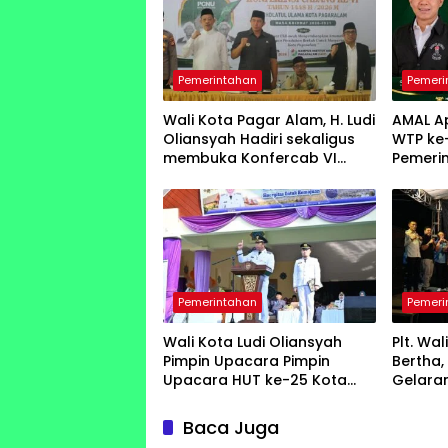
Pemerintahan
Pemeri
Wali Kota Pagar Alam, H. Ludi
AMAL Ap
Oliansyah Hadiri sekaligus
WTP ke-
membuka Konfercab VI
Pemeri
Nahdlatul Ulama
Lahat
Pemerintahan
Pemeri
Wali Kota Ludi Oliansyah
Plt. Wa
Pimpin Upacara Pimpin
Bertha
Upacara HUT ke-25 Kota
Gelara
Pagar Alam Ulang Tahun
Expo k
Perak
Baca Juga