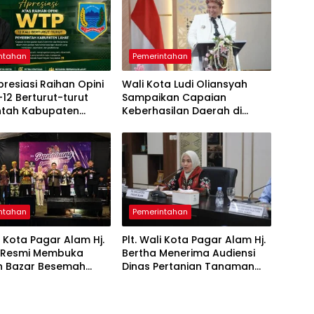
ntahan
Pemerintahan
resiasi Raihan Opini
Wali Kota Ludi Oliansyah
12 Berturut-turut
Sampaikan Capaian
ntah Kabupaten
Keberhasilan Daerah di
Paripurna HUT ke-25 Kota
Pagar Alam
ntahan
Pemerintahan
li Kota Pagar Alam Hj.
Plt. Wali Kota Pagar Alam Hj.
, Resmi Membuka
Bertha Menerima Audiensi
n Bazar Besemah
Dinas Pertanian Tanaman
e-22
Pangan dan Hortikultura
Sumsel