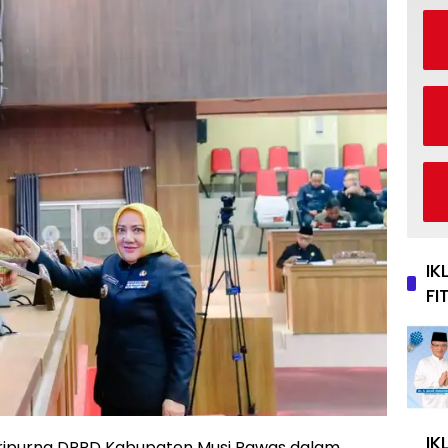
IK
FI
IK
ipurna DPRD Kabupaten Musi Rawas dalam