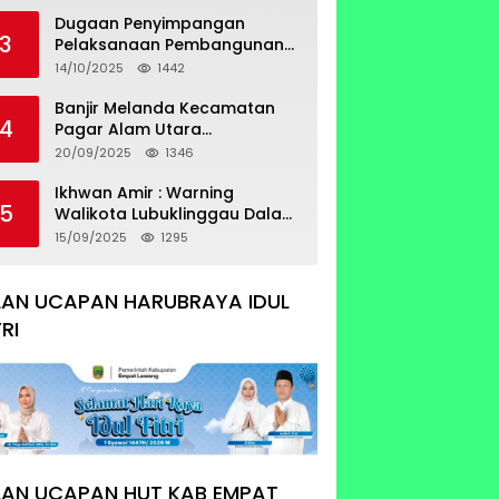
Sertifikat Tumpang Tindih
Dugaan Penyimpangan
3
Pelaksanaan Pembangunan
Prasarana Utilitas
14/10/2025
1442
Permukiman Desa Pajar Bulan
Banjir Melanda Kecamatan
4
Pagar Alam Utara
Pemerintahan Luber Belum
20/09/2025
1346
Bisa Mengatasi Banjir
Ikhwan Amir : Warning
5
Walikota Lubuklinggau Dalam
Pengangkatan Staf Khusus
15/09/2025
1295
LAN UCAPAN HARUBRAYA IDUL
TRI
LAN UCAPAN HUT KAB EMPAT