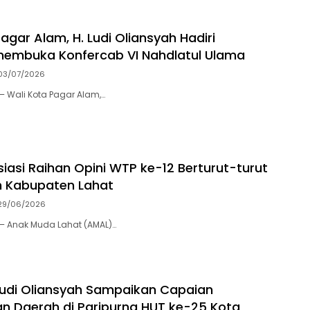
agar Alam, H. Ludi Oliansyah Hadiri
membuka Konfercab VI Nahdlatul Ulama
03/07/2026
– Wali Kota Pagar Alam,…
iasi Raihan Opini WTP ke-12 Berturut-turut
h Kabupaten Lahat
29/06/2026
– Anak Muda Lahat (AMAL)…
Ludi Oliansyah Sampaikan Capaian
an Daerah di Paripurna HUT ke-25 Kota