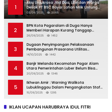
Aksi Unjukrasa Jilid Dua, LSM dan Warga
1
Desak PT BSC Bayar Lahan Milik Untung
Suropati
03/09/2025
2065
BPN Kota Pagaralam di Duga Hanya
2
Memberi Harapan Kurang Tanggap
Terkait Sertifikat Tumpang Tindih
26/09/2025
1452
Dugaan Penyimpangan Pelaksanaan
3
Pembangunan Prasarana Utilitas
Permukiman Desa Pajar Bulan
14/10/2025
1442
Banjir Melanda Kecamatan Pagar Alam
4
Utara Pemerintahan Luber Belum Bisa
Mengatasi Banjir
20/09/2025
1346
Ikhwan Amir : Warning Walikota
5
Lubuklinggau Dalam Pengangkatan Staf
Khusus
15/09/2025
1295
IKLAN UCAPAN HARUBRAYA IDUL FITRI