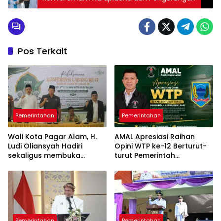
Masa Pidana
Pos Terkait
Pemerintahan
Pemerintahan
Wali Kota Pagar Alam, H.
AMAL Apresiasi Raihan
Ludi Oliansyah Hadiri
Opini WTP ke-12 Berturut-
sekaligus membuka
turut Pemerintah
Konfercab VI Nahdlatul
Kabupaten Lahat
Ulama
Pemerintahan
Pemerintahan