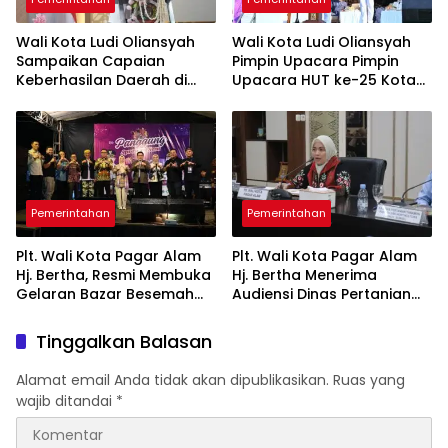
Wali Kota Ludi Oliansyah
Wali Kota Ludi Oliansyah
Sampaikan Capaian
Pimpin Upacara Pimpin
Keberhasilan Daerah di
Upacara HUT ke-25 Kota
Paripurna HUT ke-25 Kota
Pagar Alam Ulang Tahun
Pagar Alam
Perak
Pemerintahan
Pemerintahan
Plt. Wali Kota Pagar Alam
Plt. Wali Kota Pagar Alam
Hj. Bertha, Resmi Membuka
Hj. Bertha Menerima
Gelaran Bazar Besemah
Audiensi Dinas Pertanian
Expo ke-22
Tanaman Pangan dan
Hortikultura Sumsel
Tinggalkan Balasan
Alamat email Anda tidak akan dipublikasikan.
Ruas yang
wajib ditandai
*