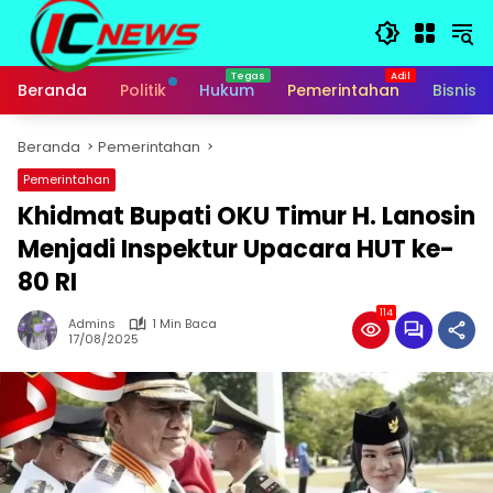
Langsung
ke
konten
Beranda
Politik
Hukum
Pemerintahan
Bisnis
Beranda
Pemerintahan
Pemerintahan
Khidmat Bupati OKU Timur H. Lanosin
Menjadi Inspektur Upacara HUT ke-
80 RI
114
Admins
1 Min Baca
17/08/2025