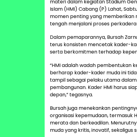
materi dalam kegiatan Stadium Gene
Islam (HMI) Cabang (P) Lahat, Sabt
momen penting yang memberikan mot
tengah menjalani proses perkadera
Dalam pemaparannya, Bursah Zarnu
terus konsisten mencetak kader-kad
serta berkomitmen terhadap kepen
“HMI adalah wadah pembentukan ke
berharap kader-kader muda ini tida
tampil sebagai pelaku utama dalam se
pembangunan. Kader HMI harus sia
depan,” tegasnya.
Bursah juga menekankan pentingnya
organisasi kepemudaan, termasuk
merata dan berkeadilan. Menurutn
muda yang kritis, inovatif, sekaligus so