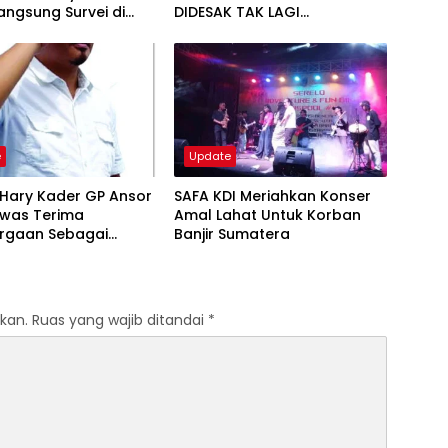
angsung Survei di
DIDESAK TAK LAGI
rya Tanah Mas Indah
MENUNGGU, TAPI
MENGGERAKKAN PERUBAHAN
e
Update
 Hary Kader GP Ansor
SAFA KDI Meriahkan Konser
awas Terima
Amal Lahat Untuk Korban
rgaan Sebagai
Banjir Sumatera
k Gedung Aswaja
kan.
Ruas yang wajib ditandai
*