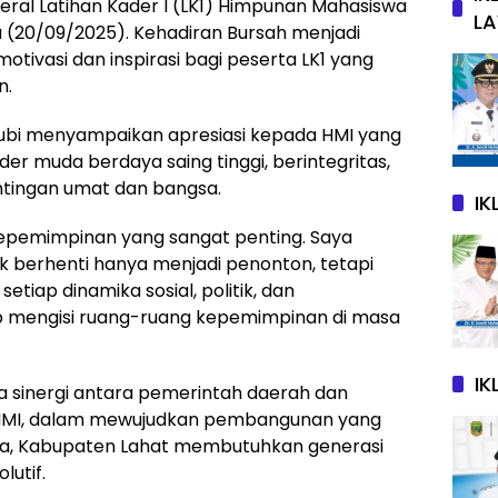
ral Latihan Kader I (LK1) Himpunan Mahasiswa
L
u (20/09/2025). Kehadiran Bursah menjadi
ivasi dan inspirasi bagi peserta LK1 yang
n.
bi menyampaikan apresiasi kepada HMI yang
er muda berdaya saing tinggi, berintegritas,
tingan umat dan bangsa.
I
pemimpinan yang sangat penting. Saya
k berhenti hanya menjadi penonton, tetapi
tiap dinamika sosial, politik, dan
p mengisi ruang-ruang kepemimpinan di masa
IK
 sinergi antara pemerintah daerah dan
 HMI, dalam mewujudkan pembangunan yang
ya, Kabupaten Lahat membutuhkan generasi
lutif.