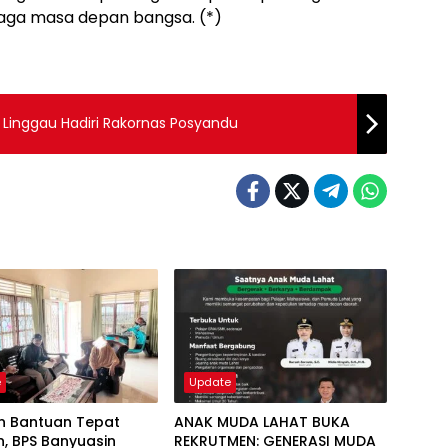
ga masa depan bangsa. (*)
Linggau Hadiri Rakornas Posyandu ‎
e
Update
an Bantuan Tepat
ANAK MUDA LAHAT BUKA
, BPS Banyuasin
REKRUTMEN: GENERASI MUDA