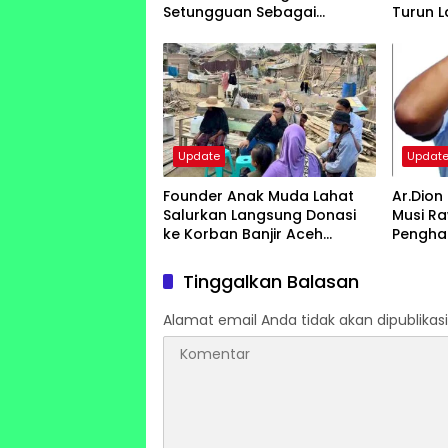
Setungguan Sebagai
Turun L
Penggerak Ekonomi
Wiraka
Kerakyatan
Update
Updat
Founder Anak Muda Lahat
Ar.Dion
Salurkan Langsung Donasi
Musi R
ke Korban Banjir Aceh
Pengha
Tamiang
Arsite
Center
Tinggalkan Balasan
Alamat email Anda tidak akan dipublikasi