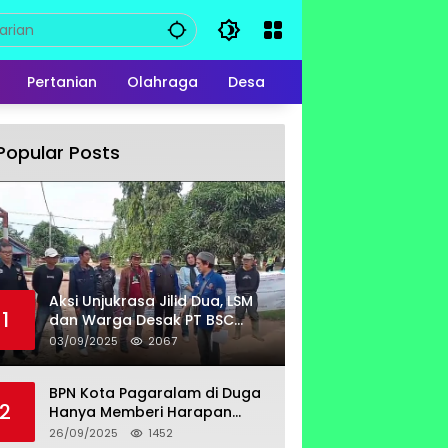
Pertanian
Olahraga
Desa
Popular Posts
Aksi Unjukrasa Jilid Dua, LSM
1
dan Warga Desak PT BSC
Bayar Lahan Milik Untung
03/09/2025
2067
Suropati
BPN Kota Pagaralam di Duga
2
Hanya Memberi Harapan
Kurang Tanggap Terkait
26/09/2025
1452