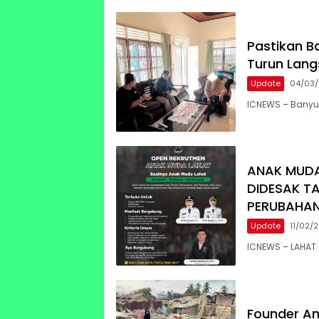
Pastikan B
Turun Lang
Update
04/03
ICNEWS – Banyu
ANAK MUDA
DIDESAK T
PERUBAHA
Update
11/02/
ICNEWS – LAHAT 
Founder An