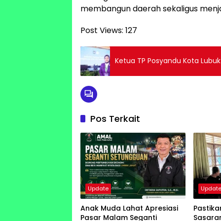
membangun daerah sekaligus menja
Post Views:
127
Ketua TP Posyandu Kota Lubuk 
Pos Terkait
Update
Updat
Anak Muda Lahat Apresiasi
Pastik
Pasar Malam Seganti
Sasaran