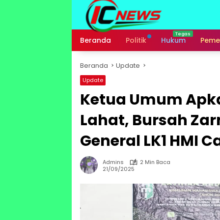
Langsung
ke
konten
Beranda
Politik
Hukum
Peme
Beranda
Update
Update
Ketua Umum Apkas
Lahat, Bursah Zar
General LK1 HMI C
Admins
2 Min Baca
21/09/2025