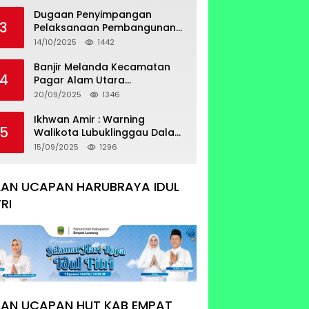
Sertifikat Tumpang Tindih
Dugaan Penyimpangan
3
Pelaksanaan Pembangunan
Prasarana Utilitas
14/10/2025
1442
Permukiman Desa Pajar Bulan
Banjir Melanda Kecamatan
4
Pagar Alam Utara
Pemerintahan Luber Belum
20/09/2025
1346
Bisa Mengatasi Banjir
Ikhwan Amir : Warning
5
Walikota Lubuklinggau Dalam
Pengangkatan Staf Khusus
15/09/2025
1296
LAN UCAPAN HARUBRAYA IDUL
TRI
LAN UCAPAN HUT KAB EMPAT