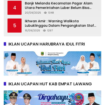
Banjir Melanda Kecamatan Pagar Alam
4
Utara Pemerintahan Luber Belum Bisa
Mengatasi Banjir
20/09/2025
1348
Ikhwan Amir : Warning Walikota
5
Lubuklinggau Dalam Pengangkatan Staf
Khusus
15/09/2025
1297
IKLAN UCAPAN HARUBRAYA IDUL FITRI
IKLAN UCAPAN HUT KAB EMPAT LAWANG