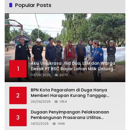
Popular Posts
Aksi Unjukrasa Jilid Dua, LSM dan Warga
1
Desak PT BSC Bayar Lahan Milik Untung
Suropati
03/09/2025
2070
BPN Kota Pagaralam di Duga Hanya
2
Memberi Harapan Kurang Tanggap
Terkait Sertifikat Tumpang Tindih
26/09/2025
1454
Dugaan Penyimpangan Pelaksanaan
3
Pembangunan Prasarana Utilitas
Permukiman Desa Pajar Bulan
14/10/2025
1446