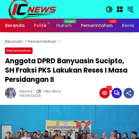
Langsung
ke
konten
Beranda
Politik
Hukum
Pemerintahan
Bisnis
Beranda
Pemerintahan
Pemerintahan
Anggota DPRD Banyuasin Sucipto,
SH Fraksi PKS Lakukan Reses I Masa
Persidangan II
112
Admins
1 Min Baca
06/05/2025