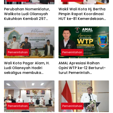
Perubahan Nomenklatur,
Wakil Wali Kota Hj. Bertha
Walikota Ludi Oliansyah
Pimpin ​Rapat Koordinasi
Kukuhkan Kembali 297
HUT ke-81 Kemerdekaan
Pejabat Pemkot Pagar
Republik Indonesia
Alam
Pemerintahan
Pemerintahan
Wali Kota Pagar Alam, H.
AMAL Apresiasi Raihan
Ludi Oliansyah Hadiri
Opini WTP ke-12 Berturut-
sekaligus membuka
turut Pemerintah
Konfercab VI Nahdlatul
Kabupaten Lahat
Ulama
Pemerintahan
Pemerintahan