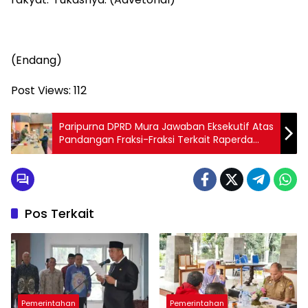
(Endang)
Post Views:
112
Paripurna DPRD Mura Jawaban Eksekutif Atas
Pandangan Fraksi-Fraksi Terkait Raperda
Pertanggungjawaban APBD 2024
Pos Terkait
Pemerintahan
Pemerintahan