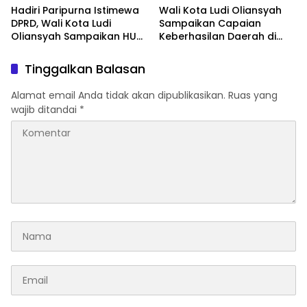
Hadiri Paripurna Istimewa
Wali Kota Ludi Oliansyah
DPRD, Wali Kota Ludi
Sampaikan Capaian
Oliansyah Sampaikan HUT
Keberhasilan Daerah di
ke-25 Kota Pagar Alam
Paripurna HUT ke-25 Kota
Momentum Perak
Pagar Alam
Tinggalkan Balasan
Alamat email Anda tidak akan dipublikasikan.
Ruas yang
wajib ditandai
*