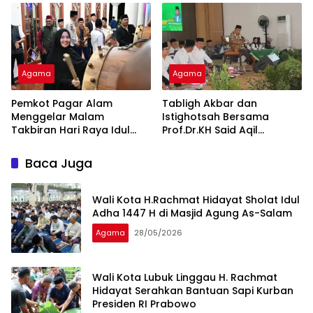
Agama
Agama
Pemkot Pagar Alam
Tabligh Akbar dan
Menggelar Malam
Istighotsah Bersama
Takbiran Hari Raya Idul
Prof.Dr.KH Said Aqil
Adha
Siradj.M.A. Hari Jadi
Kabupaten Lahat ke-157
Baca Juga
Wali Kota H.Rachmat Hidayat Sholat Idul
Adha 1447 H di Masjid Agung As-Salam
Agama
28/05/2026
Wali Kota Lubuk Linggau H. Rachmat
Hidayat Serahkan Bantuan Sapi Kurban
Presiden RI Prabowo