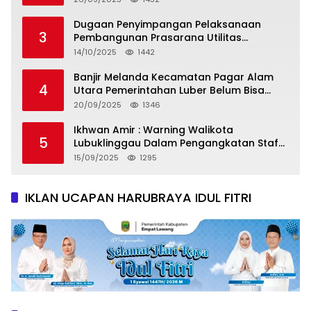
Dugaan Penyimpangan Pelaksanaan
3
Pembangunan Prasarana Utilitas
Permukiman Desa Pajar Bulan
14/10/2025
1442
Banjir Melanda Kecamatan Pagar Alam
4
Utara Pemerintahan Luber Belum Bisa
Mengatasi Banjir
20/09/2025
1346
Ikhwan Amir : Warning Walikota
5
Lubuklinggau Dalam Pengangkatan Staf
Khusus
15/09/2025
1295
IKLAN UCAPAN HARUBRAYA IDUL FITRI