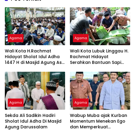
Agama
Agama
Wali Kota H.Rachmat
Wali Kota Lubuk Linggau H.
Hidayat Sholat Idul Adha
Rachmat Hidayat
1447 H di Masjid Agung As-
Serahkan Bantuan Sapi
Salam
Kurban Presiden RI
Prabowo
Agama
Agama
Sekda Ali Sadikin Hadiri
Wabup Muba ajak Kurban
Sholat Idul Adha Di Masjid
Momentum Menekan Ego
Agung Darussalam
dan Memperkuat
Kepedulian Sosial