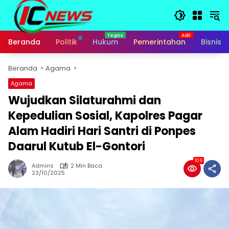
Langsung
ke
konten
Beranda
Politik
Hukum
Pemerintahan
Bisnis
Beranda
Agama
Agama
Wujudkan Silaturahmi dan
Kepedulian Sosial, Kapolres Pagar
Alam Hadiri Hari Santri di Ponpes
Daarul Kutub El-Gontori
106
Admins
2 Min Baca
23/10/2025