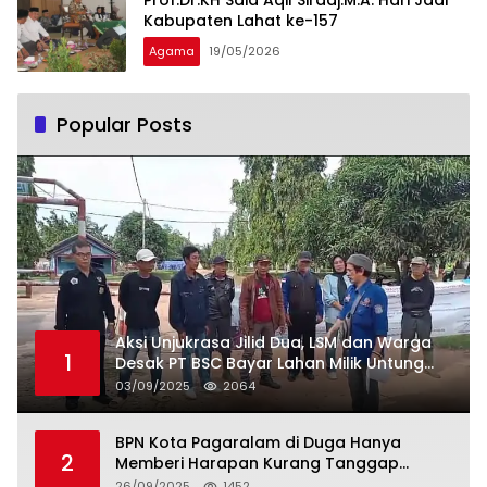
Kabupaten Lahat ke-157
Agama
19/05/2026
Popular Posts
Aksi Unjukrasa Jilid Dua, LSM dan Warga
1
Desak PT BSC Bayar Lahan Milik Untung
Suropati
03/09/2025
2064
BPN Kota Pagaralam di Duga Hanya
2
Memberi Harapan Kurang Tanggap
Terkait Sertifikat Tumpang Tindih
26/09/2025
1452