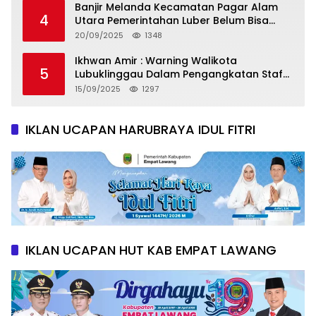
Banjir Melanda Kecamatan Pagar Alam
4
Utara Pemerintahan Luber Belum Bisa
Mengatasi Banjir
20/09/2025
1348
Ikhwan Amir : Warning Walikota
5
Lubuklinggau Dalam Pengangkatan Staf
Khusus
15/09/2025
1297
IKLAN UCAPAN HARUBRAYA IDUL FITRI
IKLAN UCAPAN HUT KAB EMPAT LAWANG