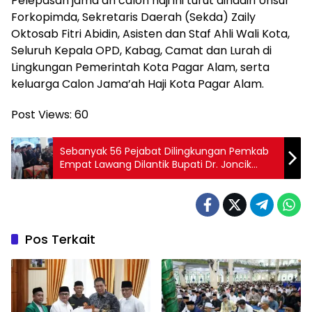
Pelepasan jama’ah calon haji ini turut dihadiri Unsur
Forkopimda, Sekretaris Daerah (Sekda) Zaily
Oktosab Fitri Abidin, Asisten dan Staf Ahli Wali Kota,
Seluruh Kepala OPD, Kabag, Camat dan Lurah di
Lingkungan Pemerintah Kota Pagar Alam, serta
keluarga Calon Jama’ah Haji Kota Pagar Alam.
Post Views:
60
Sebanyak 56 Pejabat Dilingkungan Pemkab
Empat Lawang Dilantik Bupati Dr. Joncik
Muhammad
Pos Terkait