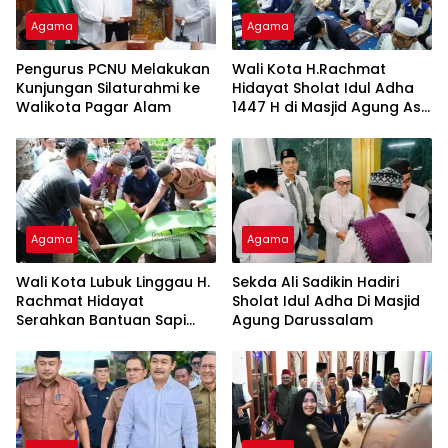
Agama
Agama
Pengurus PCNU Melakukan
Wali Kota H.Rachmat
Kunjungan Silaturahmi ke
Hidayat Sholat Idul Adha
Walikota Pagar Alam
1447 H di Masjid Agung As-
Salam
Agama
Agama
Wali Kota Lubuk Linggau H.
Sekda Ali Sadikin Hadiri
Rachmat Hidayat
Sholat Idul Adha Di Masjid
Serahkan Bantuan Sapi
Agung Darussalam
Kurban Presiden RI
Prabowo