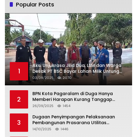
Popular Posts
Aksi Unjukrasa Jilid Dua, LSM dan Warga
1
Desak PT BSC Bayar Lahan Milik Untung
Suropati
03/09/2025
2070
BPN Kota Pagaralam di Duga Hanya
2
Memberi Harapan Kurang Tanggap
Terkait Sertifikat Tumpang Tindih
26/09/2025
1454
Dugaan Penyimpangan Pelaksanaan
3
Pembangunan Prasarana Utilitas
Permukiman Desa Pajar Bulan
14/10/2025
1446