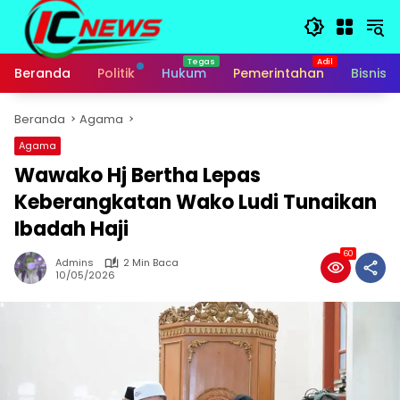
Langsung
ke
konten
Beranda
Politik
Hukum
Pemerintahan
Bisnis
Beranda
Agama
Agama
Wawako Hj Bertha Lepas
Keberangkatan Wako Ludi Tunaikan
Ibadah Haji
60
Admins
2 Min Baca
10/05/2026