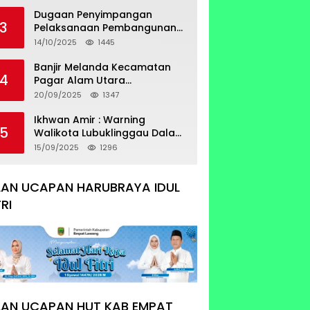
Sertifikat Tumpang Tindih
Dugaan Penyimpangan
3
Pelaksanaan Pembangunan
Prasarana Utilitas
14/10/2025
1445
Permukiman Desa Pajar Bulan
Banjir Melanda Kecamatan
4
Pagar Alam Utara
Pemerintahan Luber Belum
20/09/2025
1347
Bisa Mengatasi Banjir
Ikhwan Amir : Warning
5
Walikota Lubuklinggau Dalam
Pengangkatan Staf Khusus
15/09/2025
1296
LAN UCAPAN HARUBRAYA IDUL
TRI
LAN UCAPAN HUT KAB EMPAT