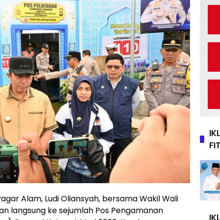
IK
FI
gar Alam, Ludi Oliansyah, bersama Wakil Wali
auan langsung ke sejumlah Pos Pengamanan
IK