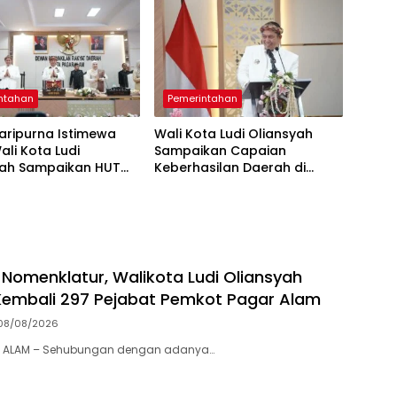
ntahan
Pemerintahan
Paripurna Istimewa
Wali Kota Ludi Oliansyah
ali Kota Ludi
Sampaikan Capaian
yah Sampaikan HUT
Keberhasilan Daerah di
Kota Pagar Alam
Paripurna HUT ke-25 Kota
um Perak
Pagar Alam
Nomenklatur, Walikota Ludi Oliansyah
embali 297 Pejabat Pemkot Pagar Alam
08/08/2026
R ALAM – Sehubungan dengan adanya…