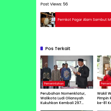
Post Views:
56
Pemkot Pagar Alam Sambut Mal
Pos Terkait
Pemerintahan
Pemeri
Perubahan Nomenklatur,
Wakil W
Walikota Ludi Oliansyah
Pimpin 
Kukuhkan Kembali 297
ke-81 
Pejabat Pemkot Pagar Alam
Indone