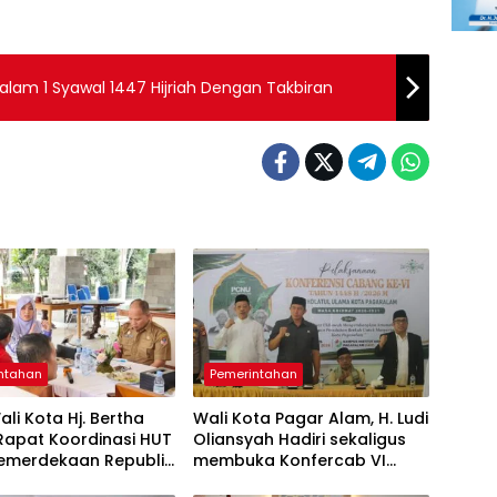
am 1 Syawal 1447 Hijriah Dengan Takbiran
ntahan
Pemerintahan
ali Kota Hj. Bertha
Wali Kota Pagar Alam, H. Ludi
​Rapat Koordinasi HUT
Oliansyah Hadiri sekaligus
Kemerdekaan Republik
membuka Konfercab VI
sia
Nahdlatul Ulama