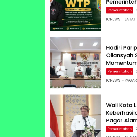
Pemerinta
Pemerintahan
ICNEWS – LAHAT 
Hadiri Pari
Oliansyah
Momentum
Pemerintahan
ICNEWS – PAGAR 
Wali Kota 
Keberhasil
Pagar Ala
Pemerintahan