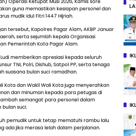
n) Operasi Ketupat Musi 2026, Kamis sore
L
sanakan guna memastikan kesiapan personel dan
s mudik Idul Fitri 1447 Hijriah.
n tersebut, Kapolres Pagar Alam, AKBP Januar
aerah, serta sejumlah kepala Organisasi
gan Pemerintah Kota Pagar Alam.
I
udi memberikan apresiasi kepada seluruh
sur TNI, Polri, Dishub, Satpol PP, serta tenaga
ah suasana bulan suci ramadhan.
i Kota dan Wakil Wali Kota juga menyerahkan
anan dan minuman kepada para petugas di
menambah semangat para personel dalam
IK
bulan suci.
uh pemudik untuk tetap mematuhi rambu lalu
 ada jika merasa lelah dalam perjalanan.