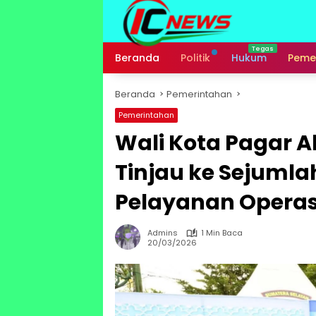
Langsung
ke
konten
Beranda
Politik
Hukum
Peme
Beranda
Pemerintahan
Pemerintahan
Wali Kota Pagar A
Tinjau ke Sejuml
Pelayanan Operas
Admins
1 Min Baca
20/03/2026