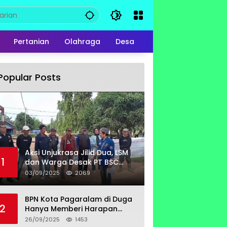
Pertanian
Olahraga
Desa
Popular Posts
Aksi Unjukrasa Jilid Dua, LSM
1
dan Warga Desak PT BSC
Bayar Lahan Milik Untung
03/09/2025
2069
Suropati
BPN Kota Pagaralam di Duga
2
Hanya Memberi Harapan
Kurang Tanggap Terkait
26/09/2025
1453