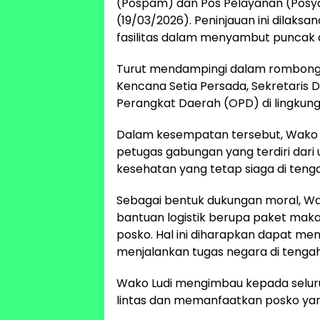
(Pospam) dan Pos Pelayanan (Posya
(19/03/2026). Peninjauan ini dilak
fasilitas dalam menyambut puncak aru
Turut mendampingi dalam rombonga
Kencana Setia Persada, Sekretaris D
Perangkat Daerah (OPD) di lingkun
Dalam kesempatan tersebut, Wako L
petugas gabungan yang terdiri dari un
kesehatan yang tetap siaga di teng
Sebagai bentuk dukungan moral, Wal
bantuan logistik berupa paket mak
posko. Hal ini diharapkan dapat 
menjalankan tugas negara di tengah 
Wako Ludi mengimbau kepada selur
lintas dan memanfaatkan posko yang