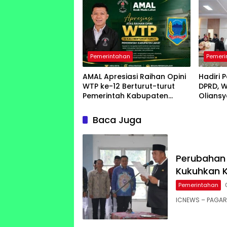
Pemerintahan
Pemeri
AMAL Apresiasi Raihan Opini
Hadiri 
WTP ke-12 Berturut-turut
DPRD, W
Pemerintah Kabupaten
Olians
Lahat
ke-25 
Moment
Baca Juga
Perubahan 
Kukuhkan K
Pemerintahan
ICNEWS – PAGA