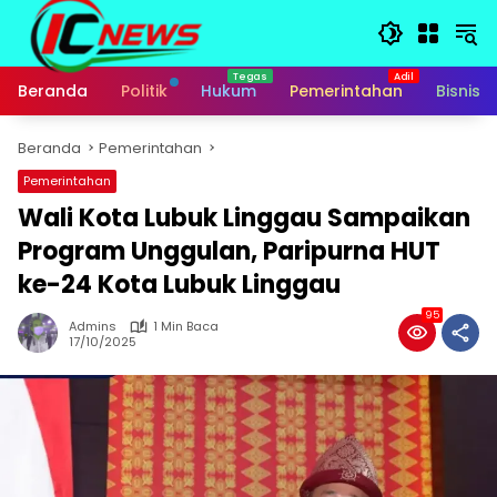
Langsung
ke
konten
Beranda
Politik
Hukum
Pemerintahan
Bisnis
Beranda
Pemerintahan
Pemerintahan
Wali Kota Lubuk Linggau Sampaikan
Program Unggulan, Paripurna HUT
ke-24 Kota Lubuk Linggau
95
Admins
1 Min Baca
17/10/2025