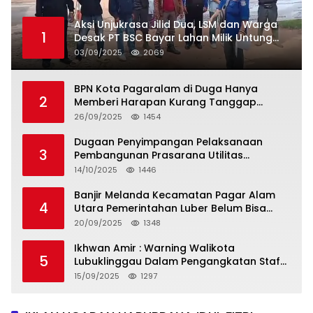
Aksi Unjukrasa Jilid Dua, LSM dan Warga
1
Desak PT BSC Bayar Lahan Milik Untung
Suropati
03/09/2025
2069
BPN Kota Pagaralam di Duga Hanya
2
Memberi Harapan Kurang Tanggap
Terkait Sertifikat Tumpang Tindih
26/09/2025
1454
Dugaan Penyimpangan Pelaksanaan
3
Pembangunan Prasarana Utilitas
Permukiman Desa Pajar Bulan
14/10/2025
1446
Banjir Melanda Kecamatan Pagar Alam
4
Utara Pemerintahan Luber Belum Bisa
Mengatasi Banjir
20/09/2025
1348
Ikhwan Amir : Warning Walikota
5
Lubuklinggau Dalam Pengangkatan Staf
Khusus
15/09/2025
1297