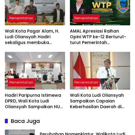
Pemerintahan
Pemerintahan
Wali Kota Pagar Alam, H.
AMAL Apresiasi Raihan
Ludi Oliansyah Hadiri
Opini WTP ke-12 Berturut-
sekaligus membuka
turut Pemerintah
Konfercab VI Nahdlatul
Kabupaten Lahat
Ulama
Pemerintahan
Pemerintahan
Hadiri Paripurna Istimewa
Wali Kota Ludi Oliansyah
DPRD, Wali Kota Ludi
Sampaikan Capaian
Oliansyah Sampaikan HUT
Keberhasilan Daerah di
ke-25 Kota Pagar Alam
Paripurna HUT ke-25 Kota
Momentum Perak
Pagar Alam
Baca Juga
Perubahan Nomenklatur, Walikota Ludi