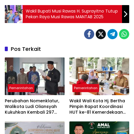
Wakil Bupati Musi Rawas H. Suprayitno Tutup
Pekan Raya Musi Rawas MANTAB 2025
Pos Terkait
Pemerintahan
Pemerintahan
Perubahan Nomenklatur,
Wakil Wali Kota Hj. Bertha
Walikota Ludi Oliansyah
Pimpin ​Rapat Koordinasi
Kukuhkan Kembali 297
HUT ke-81 Kemerdekaan
Pejabat Pemkot Pagar
Republik Indonesia
Alam