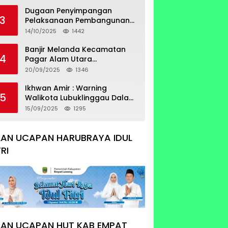
Sertifikat Tumpang Tindih
Dugaan Penyimpangan
3
Pelaksanaan Pembangunan
Prasarana Utilitas
14/10/2025
1442
Permukiman Desa Pajar Bulan
Banjir Melanda Kecamatan
4
Pagar Alam Utara
Pemerintahan Luber Belum
20/09/2025
1346
Bisa Mengatasi Banjir
Ikhwan Amir : Warning
5
Walikota Lubuklinggau Dalam
Pengangkatan Staf Khusus
15/09/2025
1295
LAN UCAPAN HARUBRAYA IDUL
TRI
LAN UCAPAN HUT KAB EMPAT