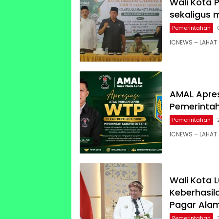
Wali Kota P
sekaligus 
Pemerintahan
ICNEWS – LAHAT 
AMAL Apres
Pemerinta
Pemerintahan
ICNEWS – LAHAT 
Wali Kota 
Keberhasil
Pagar Ala
Pemerintahan