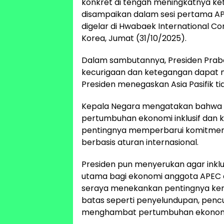
konkret di tengah meningkatnya ket
disampaikan dalam sesi pertama A
digelar di Hwabaek International Co
Korea, Jumat (31/10/2025).
Dalam sambutannya, Presiden Pra
kecurigaan dan ketegangan dapat m
Presiden menegaskan Asia Pasifik 
Kepala Negara mengatakan bahwa A
pertumbuhan ekonomi inklusif dan k
pentingnya memperbarui komitmen 
berbasis aturan internasional.
Presiden pun menyerukan agar inkl
utama bagi ekonomi anggota APE
seraya menekankan pentingnya ker
batas seperti penyelundupan, penc
menghambat pertumbuhan ekonomi 