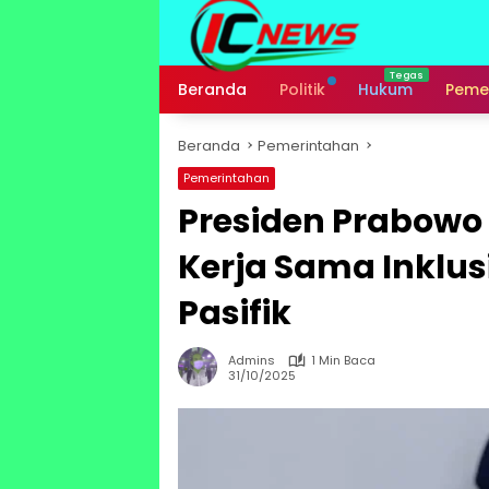
Langsung
ke
konten
Beranda
Politik
Hukum
Peme
Beranda
Pemerintahan
Pemerintahan
Presiden Prabow
Kerja Sama Inklus
Pasifik
Admins
1 Min Baca
31/10/2025