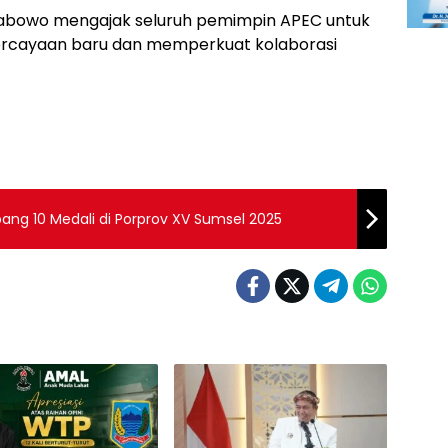
abowo mengajak seluruh pemimpin APEC untuk
cayaan baru dan memperkuat kolaborasi
g 10 Medali di Porprov XV Sumsel 2025