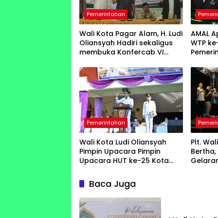
Pemerintahan
Pemeri
Wali Kota Pagar Alam, H. Ludi
AMAL Ap
Oliansyah Hadiri sekaligus
WTP ke-
membuka Konfercab VI
Pemeri
Nahdlatul Ulama
Lahat
Pemerintahan
Pemeri
Wali Kota Ludi Oliansyah
Plt. Wa
Pimpin Upacara Pimpin
Bertha
Upacara HUT ke-25 Kota
Gelara
Pagar Alam Ulang Tahun
Expo k
Perak
Baca Juga