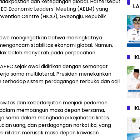
idakpastian dan ketegangan global. Hal tersebut
L
PEC Economic Leaders’ Meeting (AELM) yang
nvention Centre (HICO), Gyeongju, Republik
bowo mengingatkan bahwa meningkatnya
engancam stabilitas ekonomi global. Namun,
tidak boleh menyerah pada perpecahan.
I
PEC sejak awal didirikan dengan semangat
erja sama multilateral. Presiden menekankan
terhadap sistem perdagangan terbuka dan adil
usivitas dan keberlanjutan menjadi pedoman
IK
C dalam membangun masa depan bersama,
ja sama dalam menghadapi kejahatan lintas
ucian uang, dan perdagangan narkotika, yang
riil dan merusak masa depan kawasan.