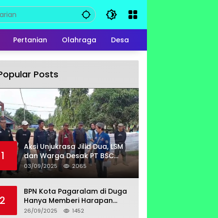
Pertanian
Olahraga
Desa
Popular Posts
Aksi Unjukrasa Jilid Dua, LSM
1
dan Warga Desak PT BSC
Bayar Lahan Milik Untung
03/09/2025
2065
Suropati
BPN Kota Pagaralam di Duga
2
Hanya Memberi Harapan
Kurang Tanggap Terkait
26/09/2025
1452