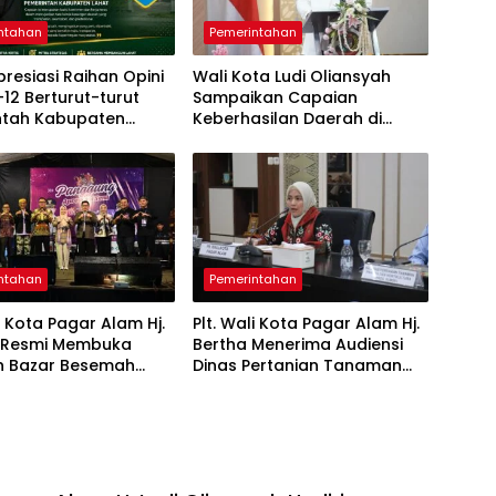
ntahan
Pemerintahan
resiasi Raihan Opini
Wali Kota Ludi Oliansyah
12 Berturut-turut
Sampaikan Capaian
ntah Kabupaten
Keberhasilan Daerah di
Paripurna HUT ke-25 Kota
Pagar Alam
ntahan
Pemerintahan
li Kota Pagar Alam Hj.
Plt. Wali Kota Pagar Alam Hj.
, Resmi Membuka
Bertha Menerima Audiensi
n Bazar Besemah
Dinas Pertanian Tanaman
e-22
Pangan dan Hortikultura
Sumsel