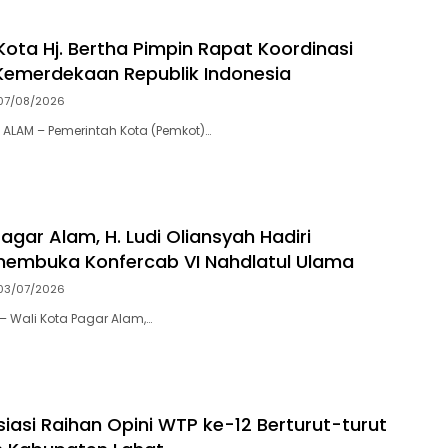
Kota Hj. Bertha Pimpin ​Rapat Koordinasi
Kemerdekaan Republik Indonesia
07/08/2026
ALAM – Pemerintah Kota (Pemkot)…
agar Alam, H. Ludi Oliansyah Hadiri
membuka Konfercab VI Nahdlatul Ulama
03/07/2026
– Wali Kota Pagar Alam,…
iasi Raihan Opini WTP ke-12 Berturut-turut