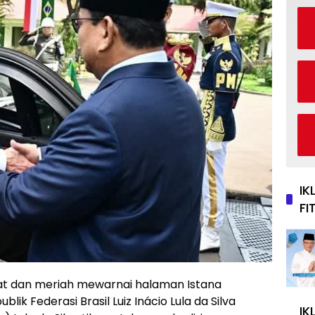
IK
FI
t dan meriah mewarnai halaman Istana
lik Federasi Brasil Luiz Inácio Lula da Silva
IK