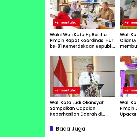
Pemerintahan
Pemeri
Wakil Wali Kota Hj. Bertha
Wali Ko
Pimpin ​Rapat Koordinasi HUT
Oliansy
ke-81 Kemerdekaan Republik
membuk
Indonesia
Nahdla
Pemerintahan
Pemeri
Wali Kota Ludi Oliansyah
Wali Ko
Sampaikan Capaian
Pimpin 
Keberhasilan Daerah di
Upacar
Paripurna HUT ke-25 Kota
Pagar 
Pagar Alam
Perak
Baca Juga