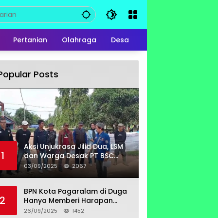
Pertanian
Olahraga
Desa
Popular Posts
Aksi Unjukrasa Jilid Dua, LSM
1
dan Warga Desak PT BSC
Bayar Lahan Milik Untung
03/09/2025
2067
Suropati
BPN Kota Pagaralam di Duga
2
Hanya Memberi Harapan
Kurang Tanggap Terkait
26/09/2025
1452