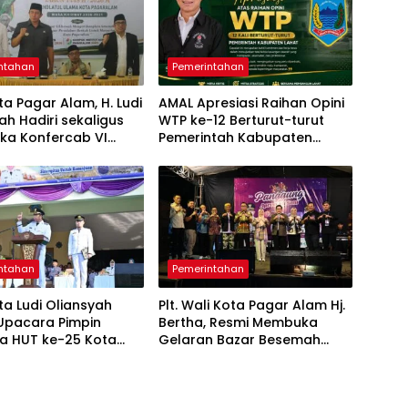
ntahan
Pemerintahan
ta Pagar Alam, H. Ludi
AMAL Apresiasi Raihan Opini
ah Hadiri sekaligus
WTP ke-12 Berturut-turut
a Konfercab VI
Pemerintah Kabupaten
tul Ulama
Lahat
ntahan
Pemerintahan
ta Ludi Oliansyah
Plt. Wali Kota Pagar Alam Hj.
Upacara Pimpin
Bertha, Resmi Membuka
a HUT ke-25 Kota
Gelaran Bazar Besemah
Alam Ulang Tahun
Expo ke-22