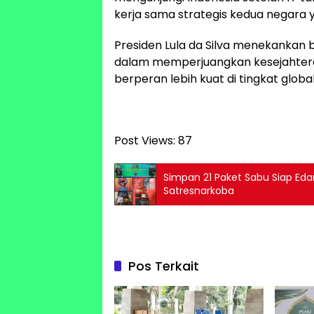
kerja sama strategis kedua negara ya
Presiden Lula da Silva menekankan b
dalam memperjuangkan kesejahteraa
berperan lebih kuat di tingkat global
Post Views:
87
Simpan 21 Paket Sabu Siap Eda
Satresnarkoba
Pos Terkait