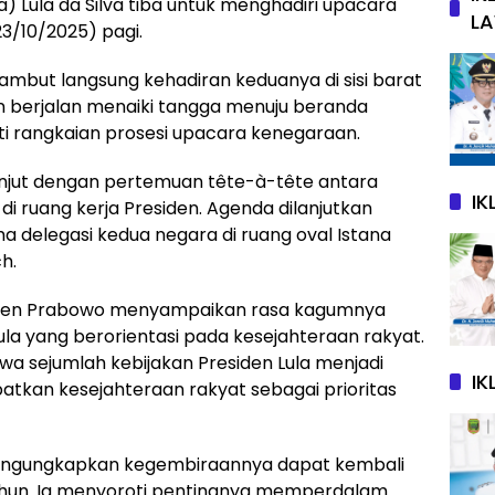
) Lula da Silva tiba untuk menghadiri upacara
L
/10/2025) pagi.
mbut langsung kehadiran keduanya di sisi barat
n berjalan menaiki tangga menuju beranda
i rangkaian prosesi upacara kenegaraan.
njut dengan pertemuan tête-à-tête antara
I
di ruang kerja Presiden. Agenda dilanjutkan
 delegasi kedua negara di ruang oval Istana
h.
iden Prabowo menyampaikan rasa kagumnya
a yang berorientasi pada kesejahteraan rakyat.
 sejumlah kebijakan Presiden Lula menjadi
IK
patkan kesejahteraan rakyat sebagai prioritas
 mengungkapkan kegembiraannya dapat kembali
tahun. Ia menyoroti pentingnya memperdalam