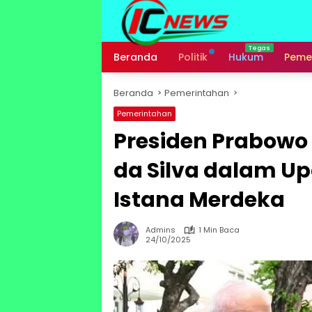
Langsung
ke
konten
Beranda
Politik
Hukum
Peme
Beranda
Pemerintahan
Pemerintahan
Presiden Prabowo
da Silva dalam U
Istana Merdeka
Admins
1 Min Baca
24/10/2025