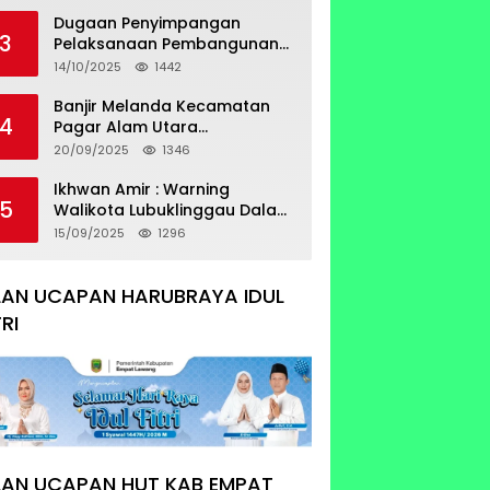
Sertifikat Tumpang Tindih
Dugaan Penyimpangan
3
Pelaksanaan Pembangunan
Prasarana Utilitas
14/10/2025
1442
Permukiman Desa Pajar Bulan
Banjir Melanda Kecamatan
4
Pagar Alam Utara
Pemerintahan Luber Belum
20/09/2025
1346
Bisa Mengatasi Banjir
Ikhwan Amir : Warning
5
Walikota Lubuklinggau Dalam
Pengangkatan Staf Khusus
15/09/2025
1296
LAN UCAPAN HARUBRAYA IDUL
TRI
LAN UCAPAN HUT KAB EMPAT