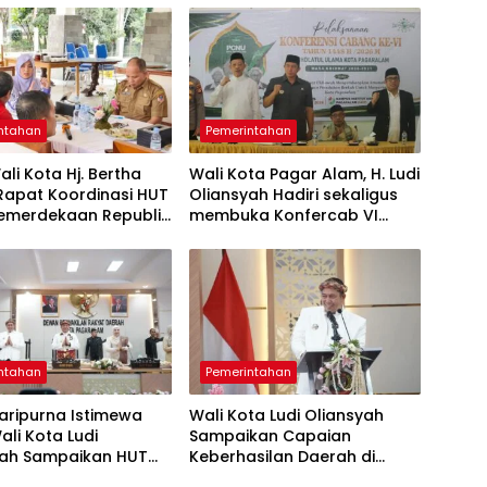
ntahan
Pemerintahan
ali Kota Hj. Bertha
Wali Kota Pagar Alam, H. Ludi
​Rapat Koordinasi HUT
Oliansyah Hadiri sekaligus
Kemerdekaan Republik
membuka Konfercab VI
sia
Nahdlatul Ulama
ntahan
Pemerintahan
Paripurna Istimewa
Wali Kota Ludi Oliansyah
ali Kota Ludi
Sampaikan Capaian
yah Sampaikan HUT
Keberhasilan Daerah di
Kota Pagar Alam
Paripurna HUT ke-25 Kota