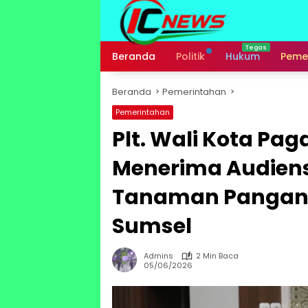
Langsung
ke
konten
Beranda
Politik
Hukum
Peme
Beranda
Pemerintahan
Pemerintahan
Plt. Wali Kota Pag
Menerima Audiens
Tanaman Pangan 
Sumsel
Admins
2 Min Baca
05/06/2026