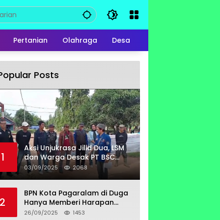
Pertanian
Olahraga
Desa
Popular Posts
Aksi Unjukrasa Jilid Dua, LSM
1
dan Warga Desak PT BSC
Bayar Lahan Milik Untung
03/09/2025
2068
Suropati
BPN Kota Pagaralam di Duga
2
Hanya Memberi Harapan
Kurang Tanggap Terkait
26/09/2025
1453