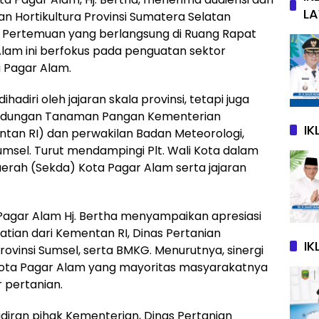
L
 Hortikultura Provinsi Sumatera Selatan
 Pertemuan yang berlangsung di Ruang Rapat
Alam ini berfokus pada penguatan sektor
a Pagar Alam.
ihadiri oleh jajaran skala provinsi, tetapi juga
rlindungan Tanaman Pangan Kementerian
I
ntan RI) dan perwakilan Badan Meteorologi,
umsel. Turut mendampingi Plt. Wali Kota dalam
erah (Sekda) Kota Pagar Alam serta jajaran
 Pagar Alam Hj. Bertha menyampaikan apresiasi
atian dari Kementan RI, Dinas Pertanian
IK
ovinsi Sumsel, serta BMKG. Menurutnya, sinergi
gi Kota Pagar Alam yang mayoritas masyarakatnya
 pertanian.
iran pihak Kementerian, Dinas Pertanian