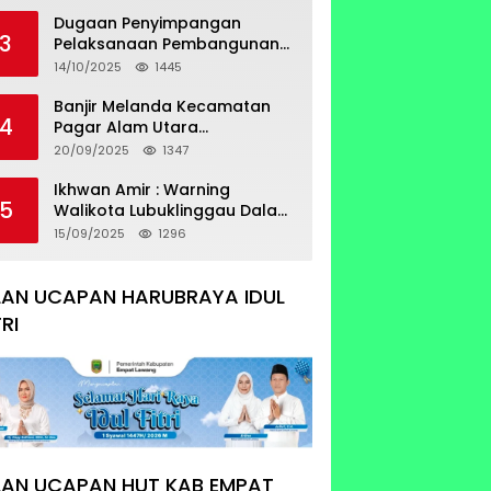
Sertifikat Tumpang Tindih
Dugaan Penyimpangan
3
Pelaksanaan Pembangunan
Prasarana Utilitas
14/10/2025
1445
Permukiman Desa Pajar Bulan
Banjir Melanda Kecamatan
4
Pagar Alam Utara
Pemerintahan Luber Belum
20/09/2025
1347
Bisa Mengatasi Banjir
Ikhwan Amir : Warning
5
Walikota Lubuklinggau Dalam
Pengangkatan Staf Khusus
15/09/2025
1296
LAN UCAPAN HARUBRAYA IDUL
TRI
LAN UCAPAN HUT KAB EMPAT