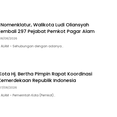
um Perak
Pagar Alam
Nomenklatur, Walikota Ludi Oliansyah
embali 297 Pejabat Pemkot Pagar Alam
08/08/2026
R ALAM – Sehubungan dengan adanya…
Kota Hj. Bertha Pimpin ​Rapat Koordinasi
Kemerdekaan Republik Indonesia
07/08/2026
ALAM – Pemerintah Kota (Pemkot)…