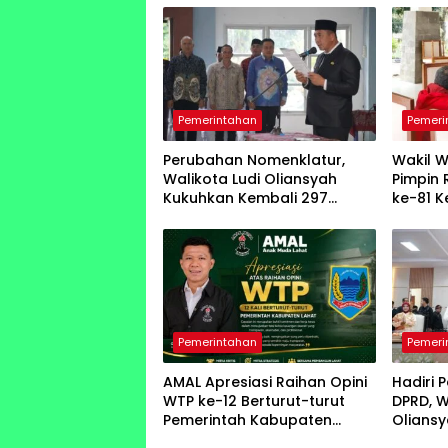
Pemerintahan
Pemeri
Perubahan Nomenklatur,
Wakil W
Walikota Ludi Oliansyah
Pimpin 
Kukuhkan Kembali 297
ke-81 
Pejabat Pemkot Pagar Alam
Indone
Pemerintahan
Pemeri
AMAL Apresiasi Raihan Opini
Hadiri 
WTP ke-12 Berturut-turut
DPRD, W
Pemerintah Kabupaten
Olians
Lahat
ke-25 