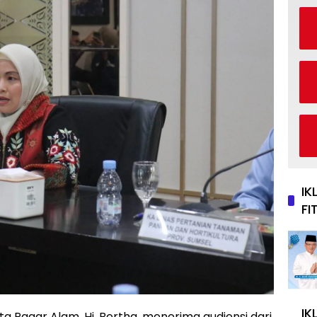
IK
FI
IK
a Pagar Alam, Hj. Bertha, menerima audiensi dari