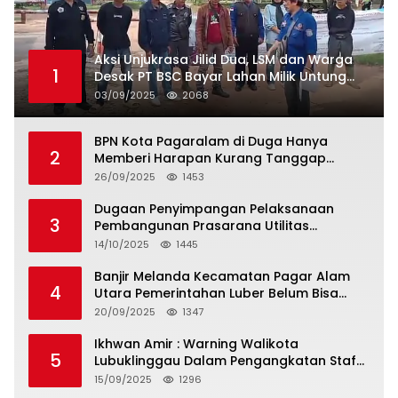
Aksi Unjukrasa Jilid Dua, LSM dan Warga
1
Desak PT BSC Bayar Lahan Milik Untung
Suropati
03/09/2025
2068
BPN Kota Pagaralam di Duga Hanya
2
Memberi Harapan Kurang Tanggap
Terkait Sertifikat Tumpang Tindih
26/09/2025
1453
Dugaan Penyimpangan Pelaksanaan
3
Pembangunan Prasarana Utilitas
Permukiman Desa Pajar Bulan
14/10/2025
1445
Banjir Melanda Kecamatan Pagar Alam
4
Utara Pemerintahan Luber Belum Bisa
Mengatasi Banjir
20/09/2025
1347
Ikhwan Amir : Warning Walikota
5
Lubuklinggau Dalam Pengangkatan Staf
Khusus
15/09/2025
1296