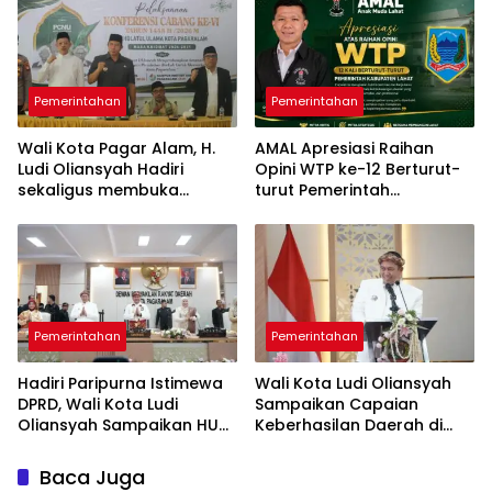
Pemerintahan
Pemerintahan
Wali Kota Pagar Alam, H.
AMAL Apresiasi Raihan
Ludi Oliansyah Hadiri
Opini WTP ke-12 Berturut-
sekaligus membuka
turut Pemerintah
Konfercab VI Nahdlatul
Kabupaten Lahat
Ulama
Pemerintahan
Pemerintahan
Hadiri Paripurna Istimewa
Wali Kota Ludi Oliansyah
DPRD, Wali Kota Ludi
Sampaikan Capaian
Oliansyah Sampaikan HUT
Keberhasilan Daerah di
ke-25 Kota Pagar Alam
Paripurna HUT ke-25 Kota
Momentum Perak
Pagar Alam
Baca Juga