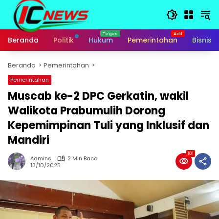
Langsung
ke
konten
Beranda
Politik
Hukum
Pemerintahan
Bisnis
Beranda
Pemerintahan
Pemerintahan
Muscab ke-2 DPC Gerkatin, wakil
Walikota Prabumulih Dorong
Kepemimpinan Tuli yang Inklusif dan
Mandiri
101
Admins
2 Min Baca
13/10/2025