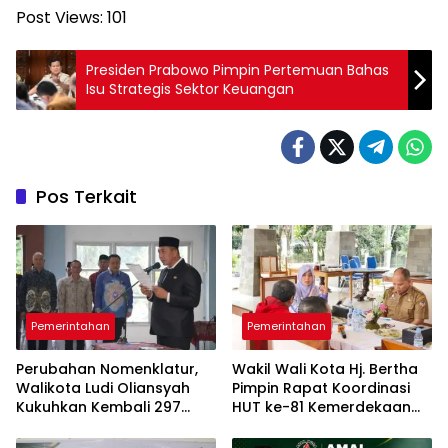
Post Views:
101
Presiden Prabowo Pimpin Pertemuan Bahas
Isu Strategis Sektor Keuangan
Pos Terkait
Pemerintahan
Pemerintahan
Perubahan Nomenklatur,
Wakil Wali Kota Hj. Bertha
Walikota Ludi Oliansyah
Pimpin ​Rapat Koordinasi
Kukuhkan Kembali 297
HUT ke-81 Kemerdekaan
Pejabat Pemkot Pagar
Republik Indonesia
Alam