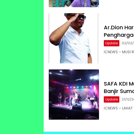
Ar.Dion Ha
Penghargaa
Update
02/02
ICNEWS – ​MUSI
SAFA KDI M
Banjir Sum
Update
21/12/
ICNEWS – LAHAT