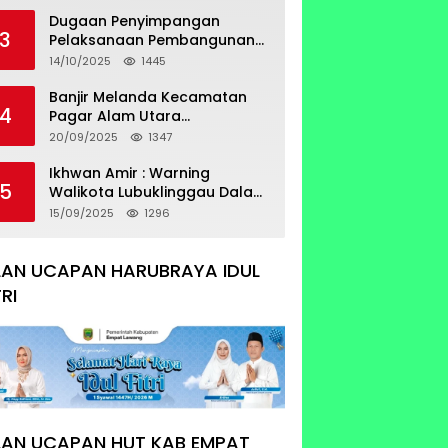
Sertifikat Tumpang Tindih
Dugaan Penyimpangan
3
Pelaksanaan Pembangunan
Prasarana Utilitas
14/10/2025
1445
Permukiman Desa Pajar Bulan
Banjir Melanda Kecamatan
4
Pagar Alam Utara
Pemerintahan Luber Belum
20/09/2025
1347
Bisa Mengatasi Banjir
Ikhwan Amir : Warning
5
Walikota Lubuklinggau Dalam
Pengangkatan Staf Khusus
15/09/2025
1296
LAN UCAPAN HARUBRAYA IDUL
TRI
LAN UCAPAN HUT KAB EMPAT