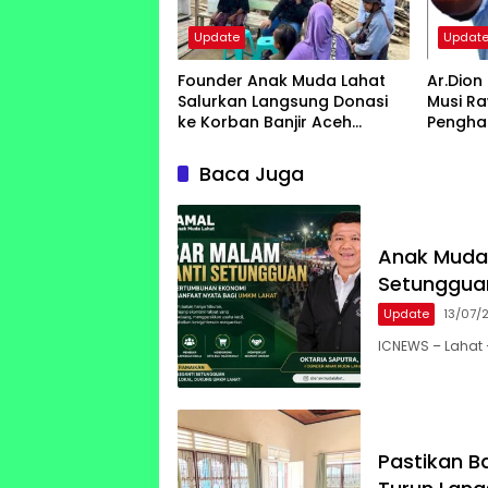
Update
Updat
Founder Anak Muda Lahat
Ar.Dion
Salurkan Langsung Donasi
Musi R
ke Korban Banjir Aceh
Pengha
Tamiang
Arsite
Center
Baca Juga
Anak Muda 
Setunggua
Update
13/07/
ICNEWS – Lahat
Pastikan B