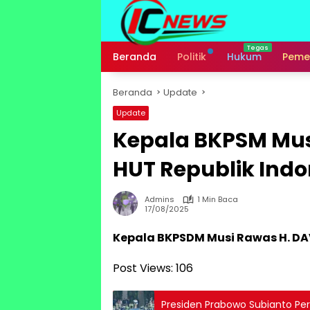
Langsung
ke
konten
Beranda
Politik
Hukum
Peme
Beranda
Update
Update
Kepala BKPSM Mu
HUT Republik Indo
Admins
1 Min Baca
17/08/2025
Kepala BKPSDM Musi Rawas H. DA
Post Views:
106
Presiden Prabowo Subianto Pe