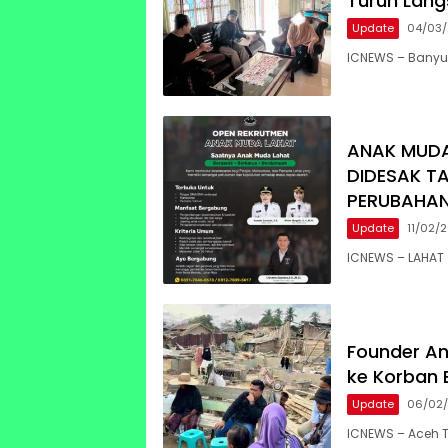
Turun Lang
Update
04/03
ICNEWS – Banyu
ANAK MUDA
DIDESAK T
PERUBAHA
Update
11/02/
ICNEWS – LAHAT 
Founder An
ke Korban 
Update
06/02
ICNEWS – Aceh 