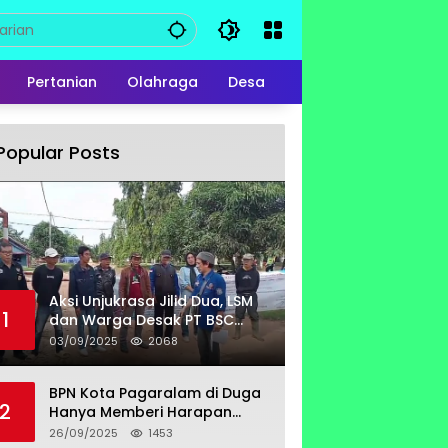
Pertanian
Olahraga
Desa
Popular Posts
Aksi Unjukrasa Jilid Dua, LSM
1
dan Warga Desak PT BSC
Bayar Lahan Milik Untung
03/09/2025
2068
Suropati
BPN Kota Pagaralam di Duga
2
Hanya Memberi Harapan
Kurang Tanggap Terkait
26/09/2025
1453