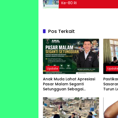
Ke-80 RI
Pos Terkait
Update
Updat
Anak Muda Lahat Apresiasi
Pastik
Pasar Malam Seganti
Sasaran
Setungguan Sebagai
Turun L
Penggerak Ekonomi
Wiraka
Kerakyatan