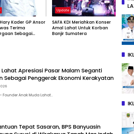
L
e
Update
 Hary Kader GP Ansor
SAFA KDI Meriahkan Konser
awas Terima
Amal Lahat Untuk Korban
rgaan Sebagai
Banjir Sumatera
k Gedung Aswaja
I
Lahat Apresiasi Pasar Malam Seganti
n Sebagai Penggerak Ekonomi Kerakyatan
2026
 – Founder Anak Muda Lahat…
IK
antuan Tepat Sasaran, BPS Banyuasin