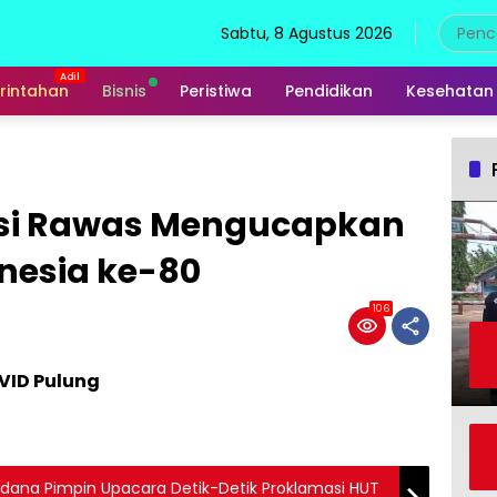
Sabtu, 8 Agustus 2026
rintahan
Bisnis
Peristiwa
Pendidikan
Kesehatan
si Rawas Mengucapkan
nesia ke-80
106
VID Pulung
rdana Pimpin Upacara Detik-Detik Proklamasi HUT