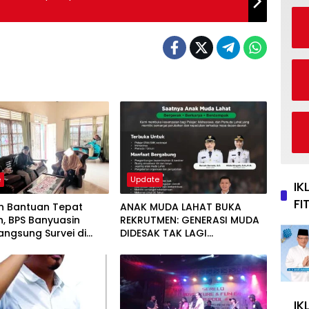
e
Update
IK
FI
an Bantuan Tepat
ANAK MUDA LAHAT BUKA
, BPS Banyuasin
REKRUTMEN: GENERASI MUDA
angsung Survei di
DIDESAK TAK LAGI
rya Tanah Mas Indah
MENUNGGU, TAPI
MENGGERAKKAN PERUBAHAN
IK