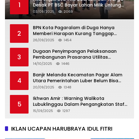
1
Desak PT BSC Bayar Lahan Milik Untung
Suropati
03/09/2025
2069
BPN Kota Pagaralam di Duga Hanya
2
Memberi Harapan Kurang Tanggap
Terkait Sertifikat Tumpang Tindih
26/09/2025
1454
Dugaan Penyimpangan Pelaksanaan
3
Pembangunan Prasarana Utilitas
Permukiman Desa Pajar Bulan
14/10/2025
1446
Banjir Melanda Kecamatan Pagar Alam
4
Utara Pemerintahan Luber Belum Bisa
Mengatasi Banjir
20/09/2025
1348
Ikhwan Amir : Warning Walikota
5
Lubuklinggau Dalam Pengangkatan Staf
Khusus
15/09/2025
1297
IKLAN UCAPAN HARUBRAYA IDUL FITRI