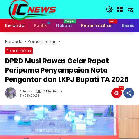
Langsung
ke
konten
Beranda
Politik
Hukum
Pemerintahan
Bisnis
Beranda
Pemerintahan
Pemerintahan
DPRD Musi Rawas Gelar Rapat
Paripurna Penyampaian Nota
Pengantar dan LKPJ Bupati TA 2025
57
Admins
2 Min Baca
31/03/2026