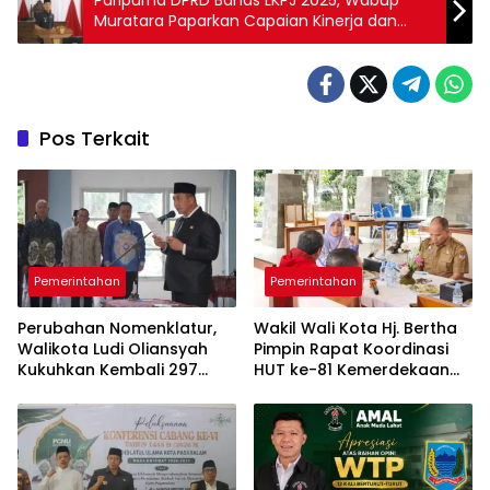
Paripurna DPRD Bahas LKPJ 2025, Wabup
Muratara Paparkan Capaian Kinerja dan
Keuangan Daerah
Pos Terkait
Pemerintahan
Pemerintahan
Perubahan Nomenklatur,
Wakil Wali Kota Hj. Bertha
Walikota Ludi Oliansyah
Pimpin ​Rapat Koordinasi
Kukuhkan Kembali 297
HUT ke-81 Kemerdekaan
Pejabat Pemkot Pagar
Republik Indonesia
Alam