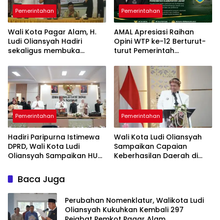
Pemerintahan
Pemerintahan
Wali Kota Pagar Alam, H.
AMAL Apresiasi Raihan
Ludi Oliansyah Hadiri
Opini WTP ke-12 Berturut-
sekaligus membuka
turut Pemerintah
Konfercab VI Nahdlatul
Kabupaten Lahat
Ulama
Pemerintahan
Pemerintahan
Hadiri Paripurna Istimewa
Wali Kota Ludi Oliansyah
DPRD, Wali Kota Ludi
Sampaikan Capaian
Oliansyah Sampaikan HUT
Keberhasilan Daerah di
ke-25 Kota Pagar Alam
Paripurna HUT ke-25 Kota
Momentum Perak
Pagar Alam
Baca Juga
Perubahan Nomenklatur, Walikota Ludi
Oliansyah Kukuhkan Kembali 297
Pejabat Pemkot Pagar Alam