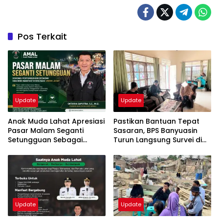
Pos Terkait
Update
Update
Anak Muda Lahat Apresiasi
Pastikan Bantuan Tepat
Pasar Malam Seganti
Sasaran, BPS Banyuasin
Setungguan Sebagai
Turun Langsung Survei di
Penggerak Ekonomi
Wirakarya Tanah Mas
Kerakyatan
Indah
Update
Update