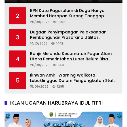
BPN Kota Pagaralam di Duga Hanya
2
Memberi Harapan Kurang Tanggap
Terkait Sertifikat Tumpang Tindih
26/09/2025
1452
Dugaan Penyimpangan Pelaksanaan
3
Pembangunan Prasarana Utilitas
Permukiman Desa Pajar Bulan
14/10/2025
1442
Banjir Melanda Kecamatan Pagar Alam
4
Utara Pemerintahan Luber Belum Bisa
Mengatasi Banjir
20/09/2025
1346
Ikhwan Amir : Warning Walikota
5
Lubuklinggau Dalam Pengangkatan Staf
Khusus
15/09/2025
1295
IKLAN UCAPAN HARUBRAYA IDUL FITRI