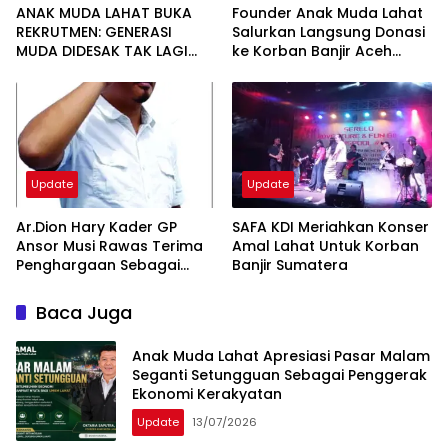
ANAK MUDA LAHAT BUKA
Founder Anak Muda Lahat
REKRUTMEN: GENERASI
Salurkan Langsung Donasi
MUDA DIDESAK TAK LAGI
ke Korban Banjir Aceh
MENUNGGU, TAPI
Tamiang
MENGGERAKKAN
PERUBAHAN
Update
Update
Ar.Dion Hary Kader GP
SAFA KDI Meriahkan Konser
Ansor Musi Rawas Terima
Amal Lahat Untuk Korban
Penghargaan Sebagai
Banjir Sumatera
Arsitek Gedung Aswaja
Center
Baca Juga
Anak Muda Lahat Apresiasi Pasar Malam
Seganti Setungguan Sebagai Penggerak
Ekonomi Kerakyatan
Update
13/07/2026