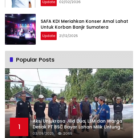
Update
02/02/2026
SAFA KDI Meriahkan Konser Amal Lahat
Untuk Korban Banjir Sumatera
Update
21/12/2025
Popular Posts
Aksi Unjukrasa Jilid Dua, LSM dan Warga
1
Desak PT BSC Bayar Lahan Milik Untung
Suropati
03/09/2025
2065