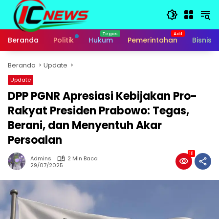
Langsung
ke
konten
Beranda
Politik
Hukum
Pemerintahan
Bisnis
Beranda
Update
Update
DPP PGNR Apresiasi Kebijakan Pro-
Rakyat Presiden Prabowo: Tegas,
Berani, dan Menyentuh Akar
Persoalan
111
Admins
2 Min Baca
29/07/2025