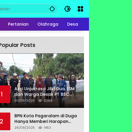
Pertanian
Olahraga
Desa
Popular Posts
Aksi Unjukrasa Jilid Dua, LSM
1
dan Warga Desak PT BSC
Bayar Lahan Milik Untung
03/09/2025
2069
Suropati
BPN Kota Pagaralam di Duga
2
Hanya Memberi Harapan
Kurang Tanggap Terkait
26/09/2025
1453