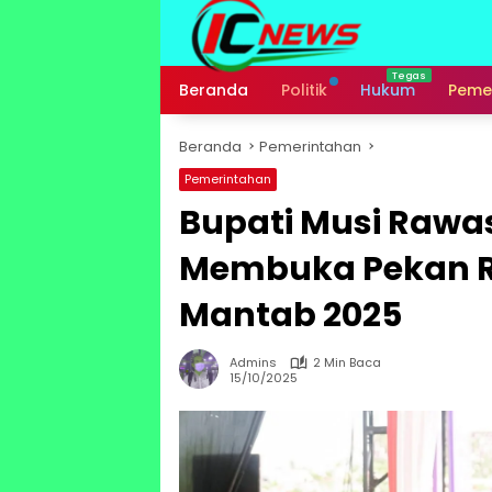
Langsung
ke
konten
Beranda
Politik
Hukum
Peme
Beranda
Pemerintahan
Pemerintahan
Bupati Musi Rawa
Membuka Pekan R
Mantab 2025
Admins
2 Min Baca
15/10/2025