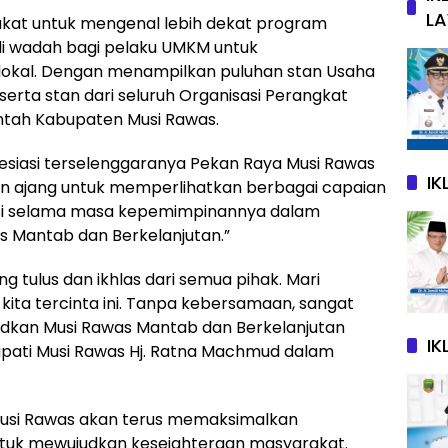
L
akat untuk mengenal lebih dekat program
 wadah bagi pelaku UMKM untuk
okal. Dengan menampilkan puluhan stan Usaha
erta stan dari seluruh Organisasi Perangkat
ntah Kabupaten Musi Rawas.
siasi terselenggaranya Pekan Raya Musi Rawas
I
an ajang untuk memperlihatkan berbagai capaian
si selama masa kepemimpinannya dalam
as Mantab dan Berkelanjutan.”
tulus dan ikhlas dari semua pihak. Mari
ita tercinta ini. Tanpa kebersamaan, sangat
judkan Musi Rawas Mantab dan Berkelanjutan
IK
Bupati Musi Rawas Hj. Ratna Machmud dalam
Musi Rawas akan terus memaksimalkan
tuk mewujudkan kesejahteraan masyarakat.