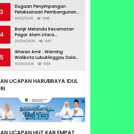
Sertifikat Tumpang Tindih
Dugaan Penyimpangan
3
Pelaksanaan Pembangunan
Prasarana Utilitas
14/10/2025
1445
Permukiman Desa Pajar Bulan
Banjir Melanda Kecamatan
4
Pagar Alam Utara
Pemerintahan Luber Belum
20/09/2025
1347
Bisa Mengatasi Banjir
Ikhwan Amir : Warning
5
Walikota Lubuklinggau Dalam
Pengangkatan Staf Khusus
15/09/2025
1296
LAN UCAPAN HARUBRAYA IDUL
TRI
LAN UCAPAN HUT KAB EMPAT