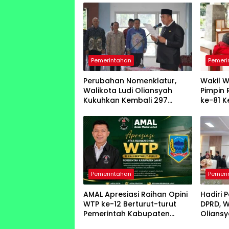
Pemerintahan
Pemeri
Perubahan Nomenklatur,
Wakil W
Walikota Ludi Oliansyah
Pimpin 
Kukuhkan Kembali 297
ke-81 
Pejabat Pemkot Pagar Alam
Indone
Pemerintahan
Pemeri
AMAL Apresiasi Raihan Opini
Hadiri 
WTP ke-12 Berturut-turut
DPRD, W
Pemerintah Kabupaten
Olians
Lahat
ke-25 