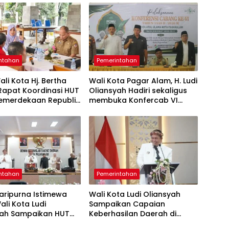
ntahan
Pemerintahan
ali Kota Hj. Bertha
Wali Kota Pagar Alam, H. Ludi
​Rapat Koordinasi HUT
Oliansyah Hadiri sekaligus
Kemerdekaan Republik
membuka Konfercab VI
sia
Nahdlatul Ulama
ntahan
Pemerintahan
Paripurna Istimewa
Wali Kota Ludi Oliansyah
ali Kota Ludi
Sampaikan Capaian
yah Sampaikan HUT
Keberhasilan Daerah di
Kota Pagar Alam
Paripurna HUT ke-25 Kota