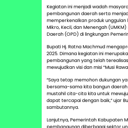
Kegiatan ini menjadi wadah masyar
pembangunan daerah serta menjadi
memperkenalkan produk unggulan l
Mikro, Kecil, dan Menengah (UMKM) s
Daerah (OPD) di lingkungan Pemeri
Bupati Hj. Ratna Machmud mengapre
2025. Dimana kegiatan ini merupak
pembangunan yang telah terealisa
mewujudkan visi dan misi “Musi Raw
“Saya tetap memohon dukungan yang 
bersama-sama kita bangun daerah k
mustahil cita-cita kita untuk mewu
dapat tercapai dengan baik,” ujar 
sambutannya.
Lanjutnya, Pemerintah Kabupaten 
pembangunan diberbagai sektor un