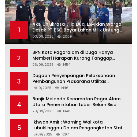
Aksi Unjukrasa Jilid Dua, LSM dan Warga
1
Desak PT BSC Bayar Lahan Milik Untung
Suropati
03/09/2025
2069
BPN Kota Pagaralam di Duga Hanya
2
Memberi Harapan Kurang Tanggap
Terkait Sertifikat Tumpang Tindih
26/09/2025
1454
Dugaan Penyimpangan Pelaksanaan
3
Pembangunan Prasarana Utilitas
Permukiman Desa Pajar Bulan
14/10/2025
1446
Banjir Melanda Kecamatan Pagar Alam
4
Utara Pemerintahan Luber Belum Bisa
Mengatasi Banjir
20/09/2025
1348
Ikhwan Amir : Warning Walikota
5
Lubuklinggau Dalam Pengangkatan Staf
Khusus
15/09/2025
1297