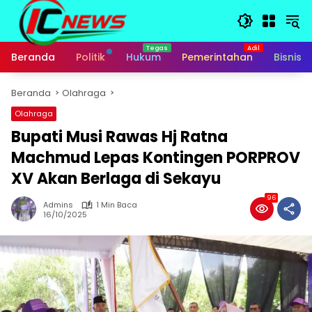
Langsung
ke
konten
Beranda
Politik
Hukum
Pemerintahan
Bisnis
Beranda
Olahraga
Olahraga
Bupati Musi Rawas Hj Ratna
Machmud Lepas Kontingen PORPROV
XV Akan Berlaga di Sekayu
96
Admins
1 Min Baca
16/10/2025