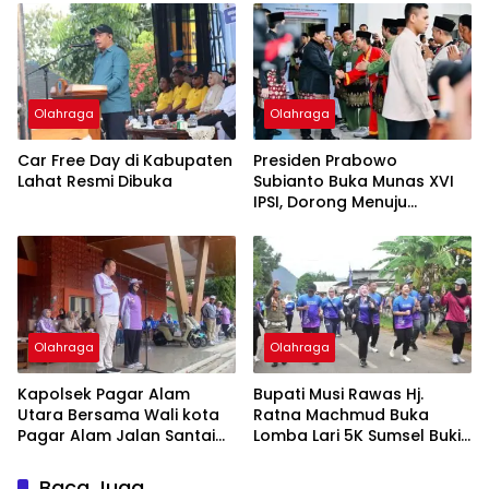
ke-81 RI
Olahraga
Olahraga
Car Free Day di Kabupaten
Presiden Prabowo
Lahat Resmi Dibuka
Subianto Buka Munas XVI
IPSI, Dorong Menuju
Olimpiade
Olahraga
Olahraga
Kapolsek Pagar Alam
Bupati Musi Rawas Hj.
Utara Bersama Wali kota
Ratna Machmud Buka
Pagar Alam Jalan Santai
Lomba Lari 5K Sumsel Bukit
HUT PGRI Ke-80 Dan HGN
Botak
Baca Juga