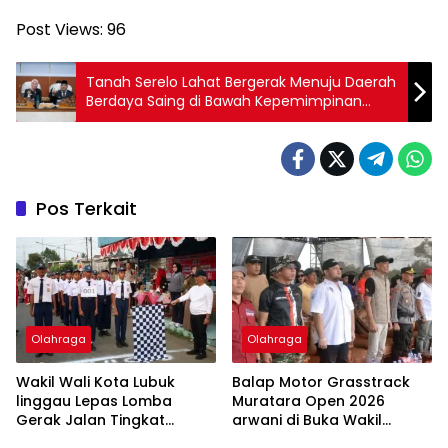
Post Views:
96
Tanah Serelo Lahat Bergerak Menuju Daerah
Berdaya Saing di Bawah Kepemimpinan
Bupati BZ dan Wakil Bupati WIN
Pos Terkait
Olahraga
Olahraga
Wakil Wali Kota Lubuk
Balap Motor Grasstrack
linggau Lepas Lomba
Muratara Open 2026
Gerak Jalan Tingkat
arwani di Buka Wakil
SMP/MTs Meriahkan HUT
Bupati Junius Wahyudi