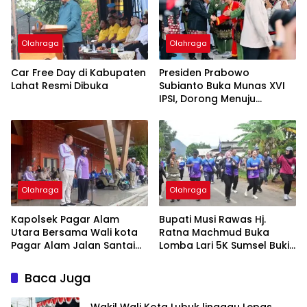
Olahraga
Olahraga
Car Free Day di Kabupaten
Presiden Prabowo
Lahat Resmi Dibuka
Subianto Buka Munas XVI
IPSI, Dorong Menuju
Olimpiade
Olahraga
Olahraga
Kapolsek Pagar Alam
Bupati Musi Rawas Hj.
Utara Bersama Wali kota
Ratna Machmud Buka
Pagar Alam Jalan Santai
Lomba Lari 5K Sumsel Bukit
HUT PGRI Ke-80 Dan HGN
Botak
Baca Juga