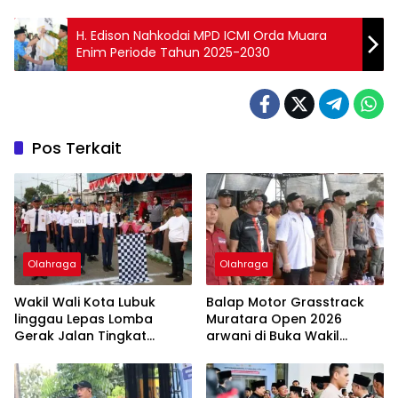
H. Edison Nahkodai MPD ICMI Orda Muara
Enim Periode Tahun 2025-2030
Pos Terkait
Olahraga
Olahraga
Wakil Wali Kota Lubuk
Balap Motor Grasstrack
linggau Lepas Lomba
Muratara Open 2026
Gerak Jalan Tingkat
arwani di Buka Wakil
SMP/MTs Meriahkan HUT
Bupati Junius Wahyudi
ke-81 RI