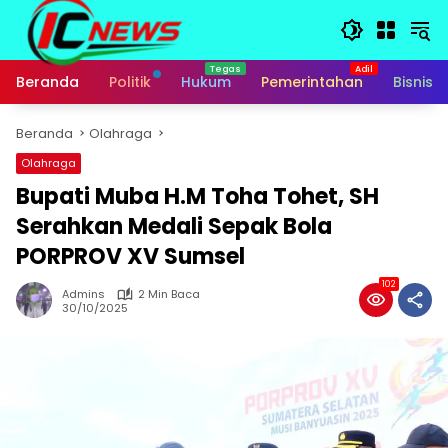
Langsung
ke
konten
Beranda
Politik
Hukum
Pemerintahan
Bisnis
Beranda
Olahraga
Olahraga
Bupati Muba H.M Toha Tohet, SH
Serahkan Medali Sepak Bola
PORPROV XV Sumsel
102
Admins
2 Min Baca
30/10/2025