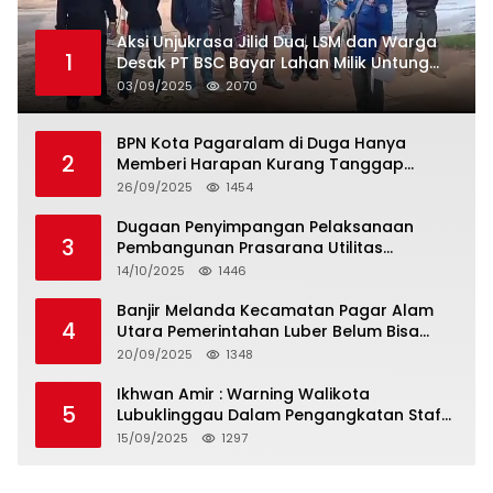
Aksi Unjukrasa Jilid Dua, LSM dan Warga
1
Desak PT BSC Bayar Lahan Milik Untung
Suropati
03/09/2025
2070
BPN Kota Pagaralam di Duga Hanya
2
Memberi Harapan Kurang Tanggap
Terkait Sertifikat Tumpang Tindih
26/09/2025
1454
Dugaan Penyimpangan Pelaksanaan
3
Pembangunan Prasarana Utilitas
Permukiman Desa Pajar Bulan
14/10/2025
1446
Banjir Melanda Kecamatan Pagar Alam
4
Utara Pemerintahan Luber Belum Bisa
Mengatasi Banjir
20/09/2025
1348
Ikhwan Amir : Warning Walikota
5
Lubuklinggau Dalam Pengangkatan Staf
Khusus
15/09/2025
1297