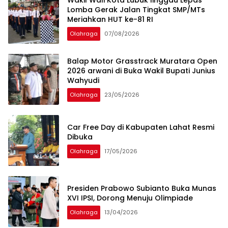
Wakil Wali Kota Lubuk linggau Lepas
Lomba Gerak Jalan Tingkat SMP/MTs
Meriahkan HUT ke-81 RI
Olahraga
07/08/2026
Balap Motor Grasstrack Muratara Open
2026 arwani di Buka Wakil Bupati Junius
Wahyudi
Olahraga
23/05/2026
Car Free Day di Kabupaten Lahat Resmi
Dibuka
Olahraga
17/05/2026
Presiden Prabowo Subianto Buka Munas
XVI IPSI, Dorong Menuju Olimpiade
Olahraga
13/04/2026