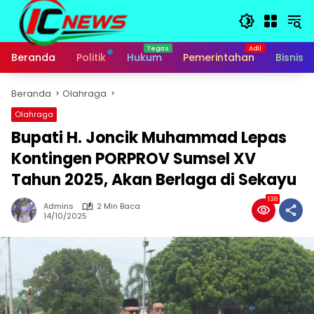
Langsung
ke
konten
Beranda
Politik
Hukum
Pemerintahan
Bisnis
Beranda
Olahraga
Olahraga
Bupati H. Joncik Muhammad Lepas
Kontingen PORPROV Sumsel XV
Tahun 2025, Akan Berlaga di Sekayu
138
Admins
2 Min Baca
14/10/2025