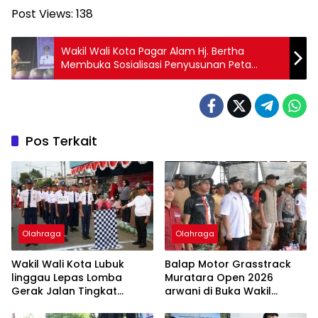
Post Views:
138
Wakil Wali Kota Pagar Alam Hj. Bertha
Membuka Sosialisasi Penyusunan Peta
Probis
Pos Terkait
Olahraga
Olahraga
Wakil Wali Kota Lubuk
Balap Motor Grasstrack
linggau Lepas Lomba
Muratara Open 2026
Gerak Jalan Tingkat
arwani di Buka Wakil
SMP/MTs Meriahkan HUT
Bupati Junius Wahyudi