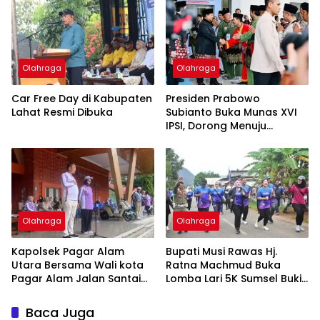
ke-81 RI
Olahraga
Olahraga
Car Free Day di Kabupaten
Presiden Prabowo
Lahat Resmi Dibuka
Subianto Buka Munas XVI
IPSI, Dorong Menuju
Olimpiade
Olahraga
Olahraga
Kapolsek Pagar Alam
Bupati Musi Rawas Hj.
Utara Bersama Wali kota
Ratna Machmud Buka
Pagar Alam Jalan Santai
Lomba Lari 5K Sumsel Bukit
HUT PGRI Ke-80 Dan HGN
Botak
Baca Juga