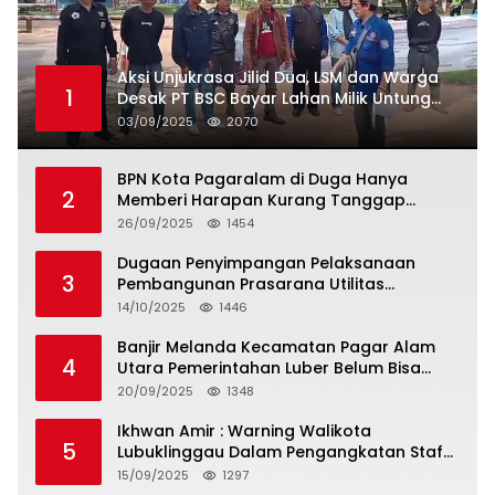
Aksi Unjukrasa Jilid Dua, LSM dan Warga
1
Desak PT BSC Bayar Lahan Milik Untung
Suropati
03/09/2025
2070
BPN Kota Pagaralam di Duga Hanya
2
Memberi Harapan Kurang Tanggap
Terkait Sertifikat Tumpang Tindih
26/09/2025
1454
Dugaan Penyimpangan Pelaksanaan
3
Pembangunan Prasarana Utilitas
Permukiman Desa Pajar Bulan
14/10/2025
1446
Banjir Melanda Kecamatan Pagar Alam
4
Utara Pemerintahan Luber Belum Bisa
Mengatasi Banjir
20/09/2025
1348
Ikhwan Amir : Warning Walikota
5
Lubuklinggau Dalam Pengangkatan Staf
Khusus
15/09/2025
1297