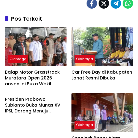
Pos Terkait
Olahraga
Olahraga
Balap Motor Grasstrack
Car Free Day di Kabupaten
Muratara Open 2026
Lahat Resmi Dibuka
arwani di Buka Wakil
Olahraga
Bupati Junius Wahyudi
Presiden Prabowo
Subianto Buka Munas XVI
IPSI, Dorong Menuju
Olimpiade
Olahraga
Kapolsek Pagar Alam