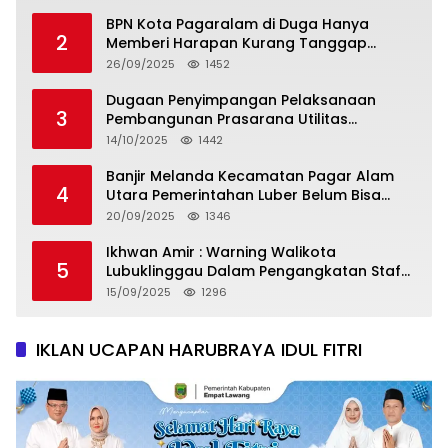
BPN Kota Pagaralam di Duga Hanya
2
Memberi Harapan Kurang Tanggap
Terkait Sertifikat Tumpang Tindih
26/09/2025
1452
Dugaan Penyimpangan Pelaksanaan
3
Pembangunan Prasarana Utilitas
Permukiman Desa Pajar Bulan
14/10/2025
1442
Banjir Melanda Kecamatan Pagar Alam
4
Utara Pemerintahan Luber Belum Bisa
Mengatasi Banjir
20/09/2025
1346
Ikhwan Amir : Warning Walikota
5
Lubuklinggau Dalam Pengangkatan Staf
Khusus
15/09/2025
1296
IKLAN UCAPAN HARUBRAYA IDUL FITRI