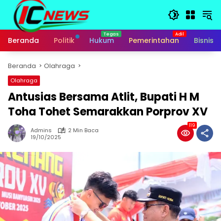
Langsung
ke
konten
Beranda
Politik
Hukum
Pemerintahan
Bisnis
Beranda
Olahraga
Olahraga
Antusias Bersama Atlit, Bupati H M
Toha Tohet Semarakkan Porprov XV
119
Admins
2 Min Baca
19/10/2025