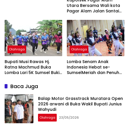
Utara Bersama Wali kota
Pagar Alam Jalan Santai
HUT PGRI Ke-80 Dan HGN
Olahraga
Olahraga
Bupati Musi Rawas Hj.
Lomba Senam Anak
Ratna Machmud Buka
Indonesia Hebat se-
Lomba Lari 5K Sumsel Bukit
SumselMeriah dan Penuh
Botak
Antusiasme di Musi Rawas
Baca Juga
Balap Motor Grasstrack Muratara Open
2026 arwani di Buka Wakil Bupati Junius
Wahyudi
Olahraga
23/05/2026