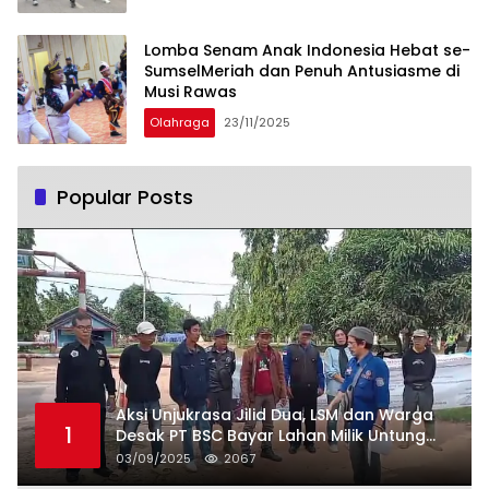
Lomba Senam Anak Indonesia Hebat se-
SumselMeriah dan Penuh Antusiasme di
Musi Rawas
Olahraga
23/11/2025
Popular Posts
Aksi Unjukrasa Jilid Dua, LSM dan Warga
1
Desak PT BSC Bayar Lahan Milik Untung
Suropati
03/09/2025
2067