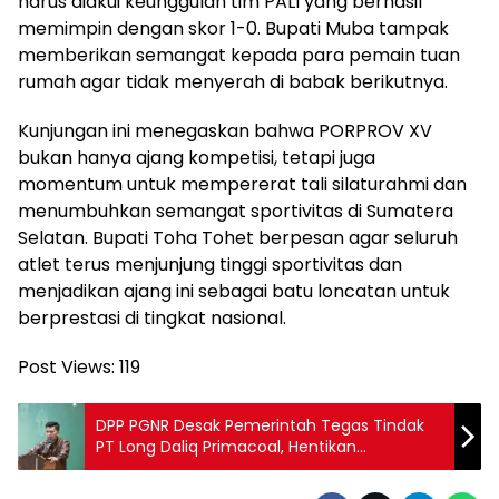
harus diakui keunggulan tim PALI yang berhasil
memimpin dengan skor 1-0. Bupati Muba tampak
memberikan semangat kepada para pemain tuan
rumah agar tidak menyerah di babak berikutnya.
Kunjungan ini menegaskan bahwa PORPROV XV
bukan hanya ajang kompetisi, tetapi juga
momentum untuk mempererat tali silaturahmi dan
menumbuhkan semangat sportivitas di Sumatera
Selatan. Bupati Toha Tohet berpesan agar seluruh
atlet terus menjunjung tinggi sportivitas dan
menjadikan ajang ini sebagai batu loncatan untuk
berprestasi di tingkat nasional.
Post Views:
119
DPP PGNR Desak Pemerintah Tegas Tindak
PT Long Daliq Primacoal, Hentikan
Pembiaran Perusakan Lingkungan di Lahat